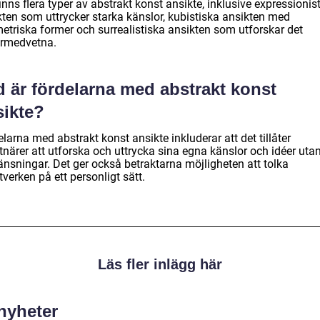
inns flera typer av abstrakt konst ansikte, inklusive expressionis
kten som uttrycker starka känslor, kubistiska ansikten med
etriska former och surrealistiska ansikten som utforskar det
rmedvetna.
d är fördelarna med abstrakt konst
sikte?
larna med abstrakt konst ansikte inkluderar att det tillåter
tnärer att utforska och uttrycka sina egna känslor och idéer uta
änsningar. Det ger också betraktarna möjligheten att tolka
verken på ett personligt sätt.
Läs fler inlägg här
 nyheter