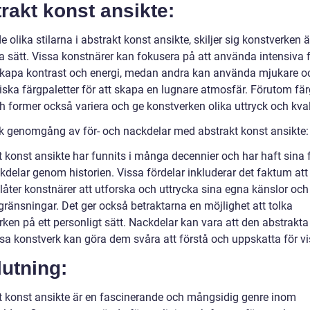
rakt konst ansikte:
e olika stilarna i abstrakt konst ansikte, skiljer sig konstverken 
a sätt. Vissa konstnärer kan fokusera på att använda intensiva 
 skapa kontrast och energi, medan andra kan använda mjukare o
ska färgpaletter för att skapa en lugnare atmosfär. Förutom fär
ch former också variera och ge konstverken olika uttryck och kvali
sk genomgång av för- och nackdelar med abstrakt konst ansikte:
t konst ansikte har funnits i många decennier och har haft sina 
kdelar genom historien. Vissa fördelar inkluderar det faktum at
llåter konstnärer att utforska och uttrycka sina egna känslor och
gränsningar. Det ger också betraktarna en möjlighet att tolka
ken på ett personligt sätt. Nackdelar kan vara att den abstrakta
sa konstverk kan göra dem svåra att förstå och uppskatta för vi
utning:
t konst ansikte är en fascinerande och mångsidig genre inom