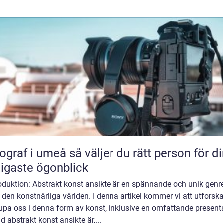
 umeå så väljer du rätt person för dina
tigaste ögonblick
roduktion: Abstrakt konst ansikte är en spännande och unik genr
den konstnärliga världen. I denna artikel kommer vi att utforsk
upa oss i denna form av konst, inklusive en omfattande present
d abstrakt konst ansikte är,...