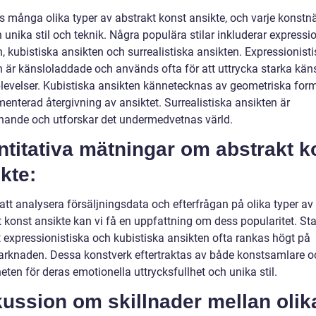
s många olika typer av abstrakt konst ansikte, och varje konstnä
 unika stil och teknik. Några populära stilar inkluderar expressi
, kubistiska ansikten och surrealistiska ansikten. Expressionist
n är känsloladdade och används ofta för att uttrycka starka kän
plevelser. Kubistiska ansikten kännetecknas av geometriska for
enterad återgivning av ansiktet. Surrealistiska ansikten är
nande och utforskar det undermedvetnas värld.
titativa mätningar om abstrakt k
kte:
tt analysera försäljningsdata och efterfrågan på olika typer av
 konst ansikte kan vi få en uppfattning om dess popularitet. Sta
t expressionistiska och kubistiska ansikten ofta rankas högt på
rknaden. Dessa konstverk eftertraktas av både konstsamlare o
ten för deras emotionella uttrycksfullhet och unika stil.
ussion om skillnader mellan olik