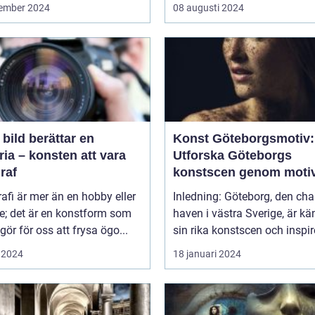
ember 2024
08 augusti 2024
 bild berättar en
Konst Göteborgsmotiv:
ria – konsten att vara
Utforska Göteborgs
raf
konstscen genom moti
målningar
afi är mer än en hobby eller
Inledning: Göteborg, den ch
ke; det är en konstform som
haven i västra Sverige, är kä
gör för oss att frysa ögo...
sin rika konstscen och inspire
 2024
18 januari 2024