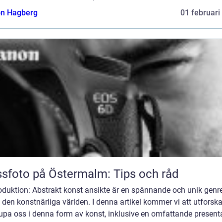
n Hagberg
01 februari
sfoto på Östermalm: Tips och råd
roduktion: Abstrakt konst ansikte är en spännande och unik genr
den konstnärliga världen. I denna artikel kommer vi att utforsk
upa oss i denna form av konst, inklusive en omfattande present