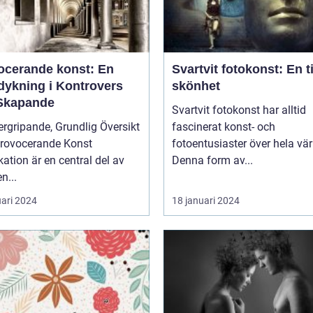
ocerande konst: En
Svartvit fotokonst: En t
dykning i Kontrovers
skönhet
Skapande
Svartvit fotokonst har alltid
rgripande, Grundlig Översikt
fascinerat konst- och
Provocerande Konst
fotoentusiaster över hela vär
ation är en central del av
Denna form av...
n...
uari 2024
18 januari 2024