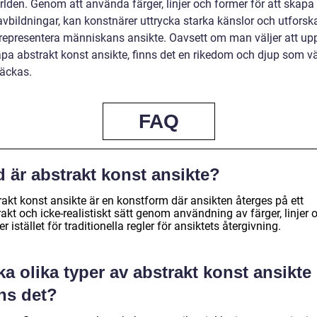
rlden. Genom att använda färger, linjer och former för att skapa
avbildningar, kan konstnärer uttrycka starka känslor och utforsk
t representera människans ansikte. Oavsett om man väljer att up
kapa abstrakt konst ansikte, finns det en rikedom och djup som v
täckas.
FAQ
 är abstrakt konst ansikte?
rakt konst ansikte är en konstform där ansikten återges på ett
akt och icke-realistiskt sätt genom användning av färger, linjer 
r istället för traditionella regler för ansiktets återgivning.
ka olika typer av abstrakt konst ansikte
ns det?