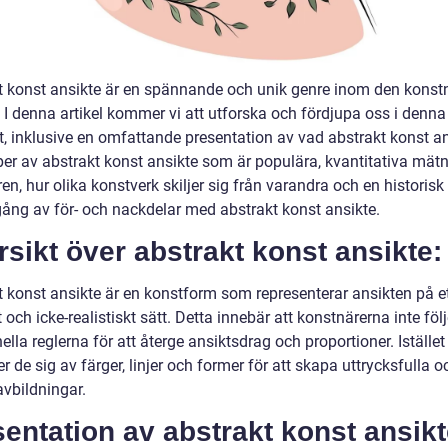
t konst ansikte är en spännande och unik genre inom den konst
. I denna artikel kommer vi att utforska och fördjupa oss i denn
, inklusive en omfattande presentation av vad abstrakt konst ans
yper av abstrakt konst ansikte som är populära, kvantitativa mät
n, hur olika konstverk skiljer sig från varandra och en historisk
ng av för- och nackdelar med abstrakt konst ansikte.
sikt över abstrakt konst ansikte:
t konst ansikte är en konstform som representerar ansikten på e
 och icke-realistiskt sätt. Detta innebär att konstnärerna inte följ
nella reglerna för att återge ansiktsdrag och proportioner. Istället
 de sig av färger, linjer och former för att skapa uttrycksfulla 
avbildningar.
entation av abstrakt konst ansikt