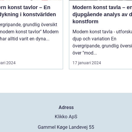
rn konst tavlor – En
Modern konst tavla – e
dykning i konstvärlden
djupgående analys av 
konstform
rgripande, grundlig översikt
odern konst tavlor" Modern
Modern konst tavla - utforsk
har alltid varit en dyna...
djup och variation En
övergripande, grundlig övers
över "mod...
uari 2024
17 januari 2024
Adress