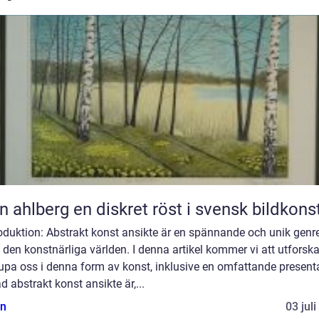
Sten ahlberg en diskret röst i svensk bildkons
roduktion: Abstrakt konst ansikte är en spännande och unik genr
den konstnärliga världen. I denna artikel kommer vi att utforsk
upa oss i denna form av konst, inklusive en omfattande present
d abstrakt konst ansikte är,...
n
03 jul