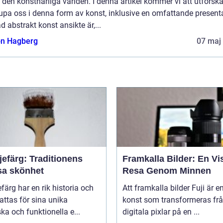
den konstnärliga världen. I denna artikel kommer vi att utforsk
upa oss i denna form av konst, inklusive en omfattande present
d abstrakt konst ansikte är,...
n Hagberg
07 maj
jefärg: Traditionens
Framkalla Bilder: En Vi
sa skönhet
Resa Genom Minnen
efärg har en rik historia och
Att framkalla bilder Fuji är e
ttas för sina unika
konst som transformeras fr
ska och funktionella e...
digitala pixlar på en ...