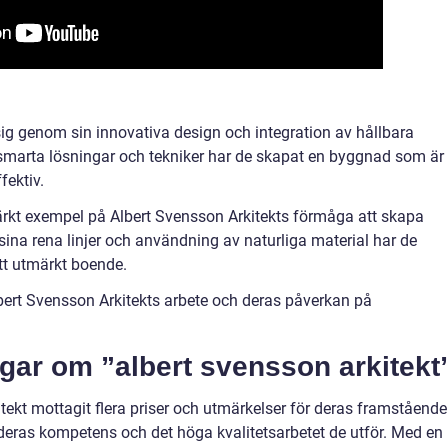
 sig genom sin innovativa design och integration av hållbara
smarta lösningar och tekniker har de skapat en byggnad som är
fektiv.
tmärkt exempel på Albert Svensson Arkitekts förmåga att skapa
na rena linjer och användning av naturliga material har de
tt utmärkt boende.
bert Svensson Arkitekts arbete och deras påverkan på
ngar om ”albert svensson arkitekt
ekt mottagit flera priser och utmärkelser för deras framstående
deras kompetens och det höga kvalitetsarbetet de utför. Med en