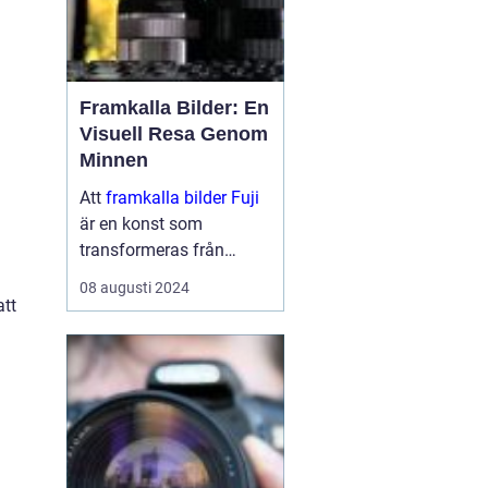
Framkalla Bilder: En
Visuell Resa Genom
Minnen
Att
framkalla bilder Fuji
är en konst som
transformeras från
digitala pixlar på en
08 augusti 2024
skärm till fysiska
att
minnen i dina händer.
Det är en process s...