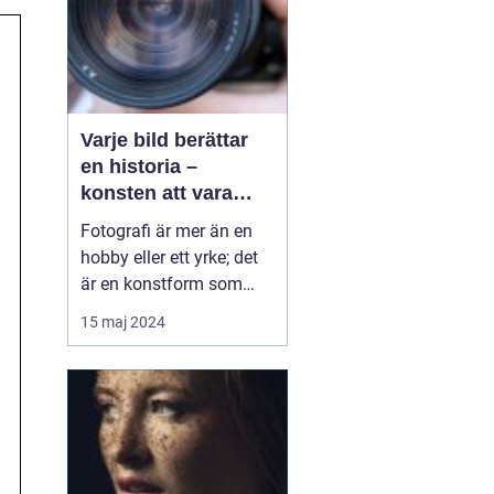
Varje bild berättar
en historia –
konsten att vara
fotograf
Fotografi är mer än en
hobby eller ett yrke; det
är en konstform som
möjliggör för oss att
15 maj 2024
frysa ögonblick och
fånga emotioner, miljöer
och händelser på ett sätt
som inget annat
medium kan. En skicklig
fotograf har förmågan