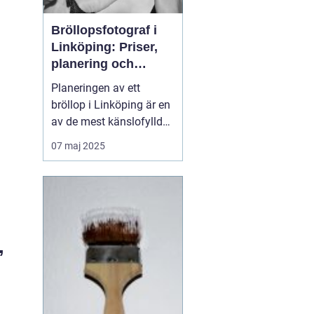
Bröllopsfotograf i
Linköping: Priser,
planering och
oförglömliga
Planeringen av ett
minnen
bröllop i Linköping är en
av de mest känslofyllda
och detaljerade
07 maj 2025
perioderna i livet. Från
att välja den perfekta
platsen, den rätta
klänningen till att
säkerställa att gäster...
”