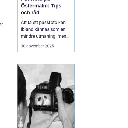
Östermalm: Tips
och råd
Att ta ett passfoto kan
r,
ibland kännas som en
mindre utmaning, men
med rätt vägledning kan
30 november 2025
processen göras både
snabb och smidig. På
Östermalm finns det
flera ställen där man kan
fixa passfoto. Denna
arti...