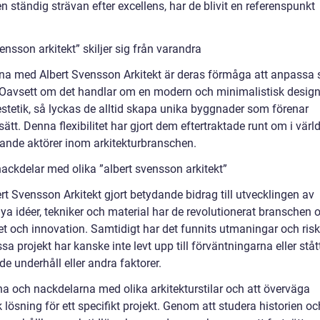
n ständig strävan efter excellens, har de blivit en referenspunkt
ensson arkitekt” skiljer sig från varandra
na med Albert Svensson Arkitekt är deras förmåga att anpassa 
xter. Oavsett om det handlar om en modern och minimalistisk desig
 estetik, så lyckas de alltid skapa unika byggnader som förenar
tt. Denna flexibilitet har gjort dem eftertraktade runt om i värl
ande aktörer inom arkitekturbranschen.
ackdelar med olika ”albert svensson arkitekt”
ert Svensson Arkitekt gjort betydande bidrag till utvecklingen av
ya idéer, tekniker och material har de revolutionerat branschen 
itet och innovation. Samtidigt har det funnits utmaningar och risk
 projekt har kanske inte levt upp till förväntningarna eller ståt
e underhåll eller andra faktorer.
arna och nackdelarna med olika arkitekturstilar och att överväga
 lösning för ett specifikt projekt. Genom att studera historien oc