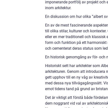
imponerande portfölj av projekt och e
inom arkitektur.
En diskussion om hur olika ”albert sv
En av de mest fascinerande aspekter
till olika stilar, kulturer och konte
eller en mer traditionell och klassisk
form och funktion på ett harmoniskt sä
och cementerat deras status som led
En historisk genomgång av för- och n
Historiskt sett har arkitekter som Alb
arkitekturen. Genom att introducera n
gett upphov till en ny våg av kreativ
med dessa nya tillvägagångssätt. Vissa
emot tidens tand på grund av bristand
Det är viktigt att förstå både fördel
dem noggrant vid val av arkitektonisk