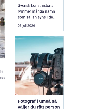
Svensk konsthistoria
rymmer många namn
som sällan syns i de
stora rubrikerna, men
03 juli 2026
som ändå har en
självklar plats i
samlarnas och
galleristernas värld.
sten
ahlberg
hör till den
kretsen. Han är en av de
konstnä...
kt
oss
Fotograf i umeå så
väljer du rätt person