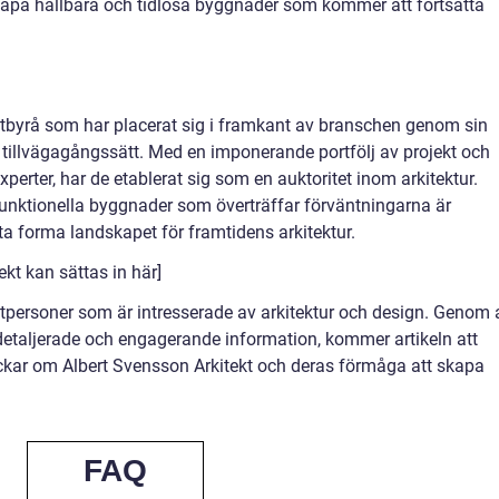
skapa hållbara och tidlösa byggnader som kommer att fortsätta
ektbyrå som har placerat sig i framkant av branschen genom sin
va tillvägagångssätt. Med en imponerande portfölj av projekt och
perter, har de etablerat sig som en auktoritet inom arkitektur.
unktionella byggnader som överträffar förväntningarna är
 forma landskapet för framtidens arkitektur.
kt kan sättas in här]
atpersoner som är intresserade av arkitektur och design. Genom 
detaljerade och engagerande information, kommer artikeln att
ckar om Albert Svensson Arkitekt och deras förmåga att skapa
FAQ