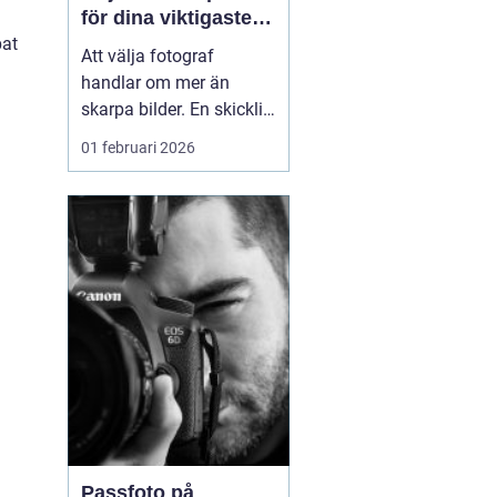
för dina viktigaste
pat
ögonblick
Att välja fotograf
handlar om mer än
skarpa bilder. En skicklig
fotograf fångar
01 februari 2026
stämningen, relationerna
mellan människor och
alla de små detaljerna
som annars lätt
försvinner. För många i
och runt Umeå har
fotografering blivit ett
sätt att både beva...
Passfoto på