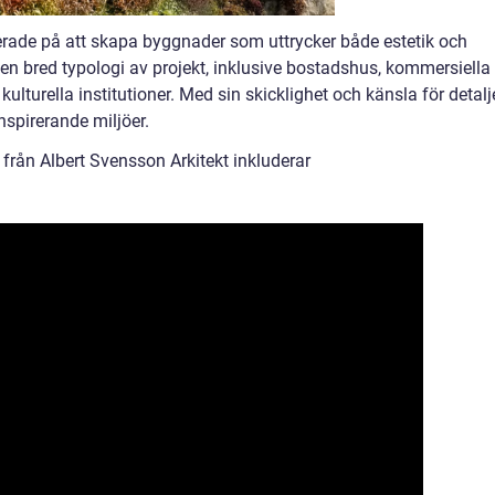
serade på att skapa byggnader som uttrycker både estetik och
 en bred typologi av projekt, inklusive bostadshus, kommersiella
lturella institutioner. Med sin skicklighet och känsla för detalje
nspirerande miljöer.
från Albert Svensson Arkitekt inkluderar