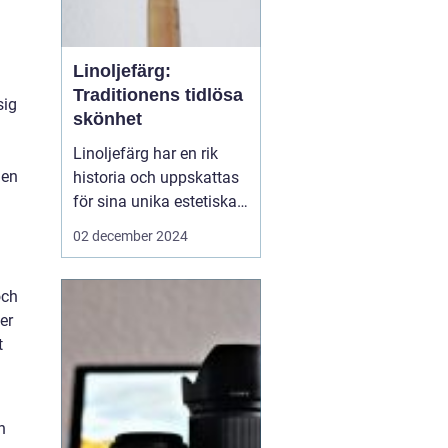
Linoljefärg:
Traditionens tidlösa
sig
skönhet
n
Linoljefärg har en rik
den
historia och uppskattas
för sina unika estetiska
och funktionella
02 december 2024
egenskaper. Från
traditionella byggnader
och
till moderna hem,
er
erbjuder denna färg ett
t
hållbart och miljövänligt
alternativ till...
h