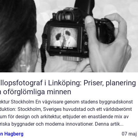
llopsfotograf i Linköping: Priser, planering
 oförglömliga minnen
tektur Stockholm En vägvisare genom stadens byggnadskonst
oduktion: Stockholm, Sveriges huvudstad och ett världsberömt
um för design och arkitektur, erbjuder en enastående mix av
riska byggnader och moderna innovationer. Denna artik...
n Hagberg
07 maj