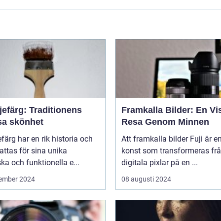
jefärg: Traditionens
Framkalla Bilder: En Vi
sa skönhet
Resa Genom Minnen
efärg har en rik historia och
Att framkalla bilder Fuji är e
ttas för sina unika
konst som transformeras fr
ska och funktionella e...
digitala pixlar på en ...
ember 2024
08 augusti 2024