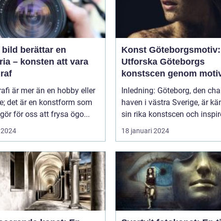
 bild berättar en
Konst Göteborgsmotiv:
ria – konsten att vara
Utforska Göteborgs
raf
konstscen genom moti
målningar
afi är mer än en hobby eller
Inledning: Göteborg, den ch
ke; det är en konstform som
haven i västra Sverige, är kä
gör för oss att frysa ögo...
sin rika konstscen och inspire
 2024
18 januari 2024