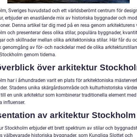
lm, Sveriges huvudstad och ett världsberömt centrum för desig
tur, erbjuder en enastående mix av historiska byggnader och mo
ioner. Denna artikel tar dig med på en resa genom arkitekturens 
lm och presenterar dess olika stilar, populära byggnader, kvanti
r och skillnader mellan olika arkitektoniska stilar. Här får du o
sk genomgång av för- och nackdelar med de olika arkitekturstila
 Stockholm genom tiderna.
verblick över arkitektur Stockho
lm har i århundraden varit en plats för arkitektoniska mästerver
nder. Stadens unika skärgårdsområde och kulturhistoriska värde
 till en unik arkitektur som kombinerar traditionella element med
 influenser.
entation av arkitektur Stockholm
ur Stockholm erbjuder ett brett spektrum av stilar och byggnadst
ns välbevarade historiska byggnader, som Kungliga Slottet och