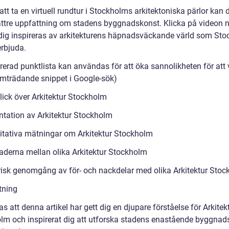
t ta en virtuell rundtur i Stockholms arkitektoniska pärlor kan 
ttre uppfattning om stadens byggnadskonst. Klicka på videon 
 dig inspireras av arkitekturens häpnadsväckande värld som St
erbjuda.
rerad punktlista kan användas för att öka sannolikheten för att 
mträdande snippet i Google-sök)
lick över Arkitektur Stockholm
ntation av Arkitektur Stockholm
itativa mätningar om Arkitektur Stockholm
naderna mellan olika Arkitektur Stockholm
risk genomgång av för- och nackdelar med olika Arkitektur Sto
tning
s att denna artikel har gett dig en djupare förståelse för Arkitek
lm och inspirerat dig att utforska stadens enastående byggnad