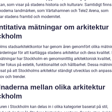
an, som visar på stadens historia och kulturarv. Samtidigt finns
oderna landmärken, som Värtahamnen och Tele2 Arena, som
rar stadens framtid och modernitet.
titativa mätningar om arkitektur
ckholm
lms stadsarkitektkontor har genom åren genomfört olika mätni
rderingar för att kartlägga stadens arkitektur och dess kvalitet. 
ätningar har Stockholm en genomsnittlig arkitektonisk kvalitet,
ter fokus på estetik, funktionalitet och hållbarhet. Dessa mätni
isat på att Stockholms arkitektur ständigt utvecklas och anpassa
ov och trender.
lnaderna mellan olika arkitektur
ckholm
uren i Stockholm kan delas in i olika kategorier baserat på stil,