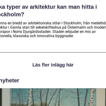
ka typer av arkitektur kan man hitta i
ockholm?
inns en bredd av arkitektoniska stilar i Stockholm, från medeltid
tektur i Gamla stan till sekelskifteshus på Östermalm och moder
krapor i Norra Djurgårdsstaden. Staden erbjuder en mix av
tionella, klassiska och innovativa byggnader.
Läs fler inlägg här
 nyheter