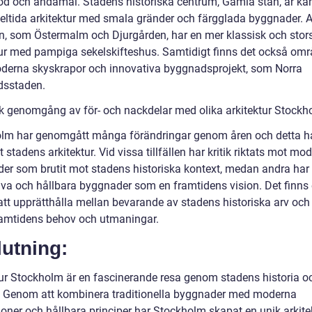
iod och ändamål. Stadens historiska centrum, Gamla stan, är kän
eltida arkitektur med smala gränder och färgglada byggnader. 
, som Östermalm och Djurgården, har en mer klassisk och stor
tur med pampiga sekelskifteshus. Samtidigt finns det också om
erna skyskrapor och innovativa byggnadsprojekt, som Norra
dsstaden.
sk genomgång av för- och nackdelar med olika arkitektur Stock
lm har genomgått många förändringar genom åren och detta h
 stadens arkitektur. Vid vissa tillfällen har kritik riktats mot mo
er som brutit mot stadens historiska kontext, medan andra har 
iva och hållbara byggnader som en framtidens vision. Det finns
att upprätthålla mellan bevarande av stadens historiska arv och 
amtidens behov och utmaningar.
utning:
tur Stockholm är en fascinerande resa genom stadens historia o
. Genom att kombinera traditionella byggnader med moderna
ioner och hållbara principer har Stockholm skapat en unik arkite