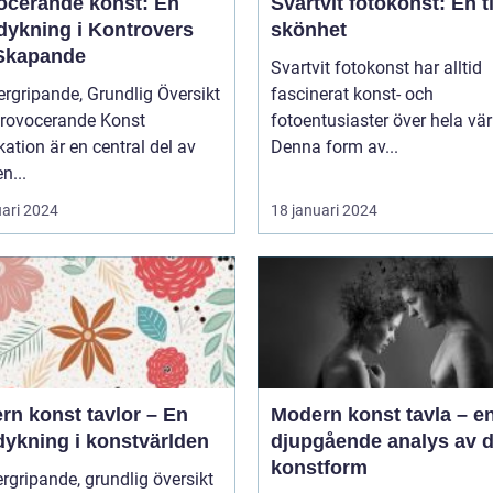
ocerande konst: En
Svartvit fotokonst: En t
dykning i Kontrovers
skönhet
Skapande
Svartvit fotokonst har alltid
rgripande, Grundlig Översikt
fascinerat konst- och
Provocerande Konst
fotoentusiaster över hela vär
ation är en central del av
Denna form av...
n...
uari 2024
18 januari 2024
rn konst tavlor – En
Modern konst tavla – e
dykning i konstvärlden
djupgående analys av 
konstform
rgripande, grundlig översikt