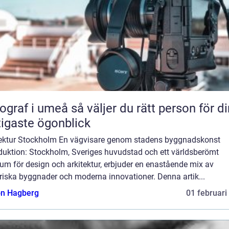
 umeå så väljer du rätt person för dina
tigaste ögonblick
tektur Stockholm En vägvisare genom stadens byggnadskonst
oduktion: Stockholm, Sveriges huvudstad och ett världsberömt
um för design och arkitektur, erbjuder en enastående mix av
riska byggnader och moderna innovationer. Denna artik...
n Hagberg
01 februari