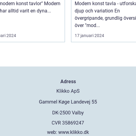
odern konst tavlor" Modern
Modern konst tavla - utforsk
har alltid varit en dyna...
djup och variation En
övergripande, grundlig övers
över "mod...
uari 2024
17 januari 2024
Adress
web:
www.klikko.dk