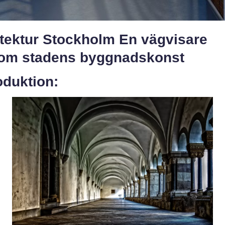
itektur Stockholm En vägvisare
om stadens byggnadskonst
oduktion: