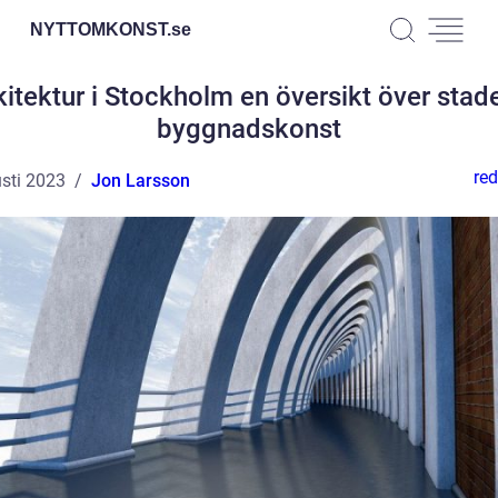
NYTTOMKONST.
se
kitektur i Stockholm en översikt över stad
byggnadskonst
red
sti 2023
Jon Larsson