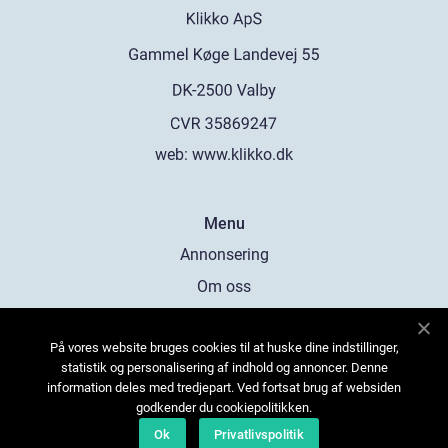
web:
www.klikko.dk
Menu
Annonsering
Om oss
Cookies
På vores website bruges cookies til at huske dine indstillinger,
Kontakta oss
statistik og personalisering af indhold og annoncer. Denne
Sitemap
information deles med tredjepart. Ved fortsat brug af websiden
godkender du cookiepolitikken.
Ok
Privatlivspolitik