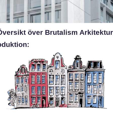
versikt över Brutalism Arkitektur
oduktion: