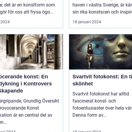
ke; det är en konstform som
haven i västra Sverige, är kä
gör för oss att frysa ögo...
sin rika konstscen och inspire
 2024
18 januari 2024
ocerande konst: En
Svartvit fotokonst: En t
dykning i Kontrovers
skönhet
Skapande
Svartvit fotokonst har alltid
rgripande, Grundlig Översikt
fascinerat konst- och
Provocerande Konst
fotoentusiaster över hela vär
ation är en central del av
Denna form av...
n...
uari 2024
18 januari 2024