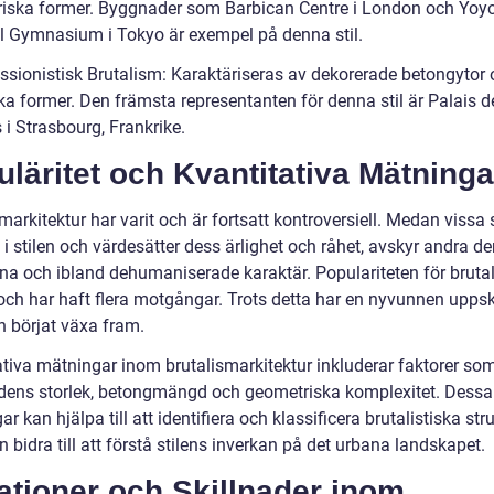
iska former. Byggnader som Barbican Centre i London och Yoy
l Gymnasium i Tokyo är exempel på denna stil.
essionistisk Brutalism: Karaktäriseras av dekorerade betongytor
ka former. Den främsta representanten för denna stil är Palais d
i Strasbourg, Frankrike.
läritet och Kvantitativa Mätninga
markitektur har varit och är fortsatt kontroversiell. Medan vissa 
i stilen och värdesätter dess ärlighet och råhet, avskyr andra de
a och ibland dehumaniserade karaktär. Populariteten för bruta
 och har haft flera motgångar. Trots detta har en nyvunnen upps
en börjat växa fram.
ativa mätningar inom brutalismarkitektur inkluderar faktorer so
ens storlek, betongmängd och geometriska komplexitet. Dessa
r kan hjälpa till att identifiera och klassificera brutalistiska stru
 bidra till att förstå stilens inverkan på det urbana landskapet.
ationer och Skillnader inom