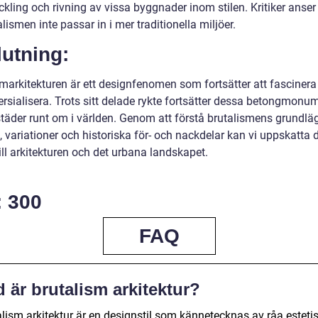
eckling och rivning av vissa byggnader inom stilen. Kritiker anse
alismen inte passar in i mer traditionella miljöer.
utning:
smarkitekturen är ett designfenomen som fortsätter att fascinera
rsialisera. Trots sitt delade rykte fortsätter dessa betongmonum
städer runt om i världen. Genom att förstå brutalismens grundl
 variationer och historiska för- och nackdelar kan vi uppskatta 
ill arkitekturen och det urbana landskapet.
: 300
FAQ
 är brutalism arkitektur?
alism arkitektur är en designstil som kännetecknas av råa esteti