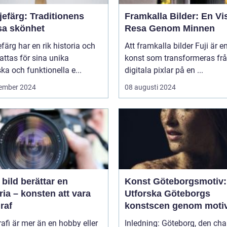
jefärg: Traditionens
Framkalla Bilder: En Vi
sa skönhet
Resa Genom Minnen
efärg har en rik historia och
Att framkalla bilder Fuji är e
ttas för sina unika
konst som transformeras fr
ska och funktionella e...
digitala pixlar på en ...
ember 2024
08 augusti 2024
 bild berättar en
Konst Göteborgsmotiv:
ria – konsten att vara
Utforska Göteborgs
raf
konstscen genom moti
målningar
afi är mer än en hobby eller
Inledning: Göteborg, den ch