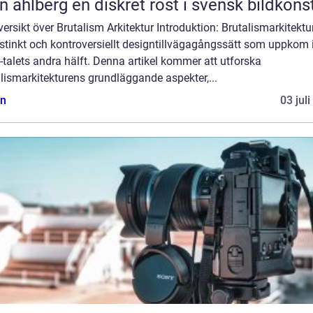
Sten ahlberg en diskret röst i svensk bildkons
ersikt över Brutalism Arkitektur Introduktion: Brutalismarkitektu
istinkt och kontroversiellt designtillvägagångssätt som uppkom 
talets andra hälft. Denna artikel kommer att utforska
lismarkitekturens grundläggande aspekter,...
n
03 jul