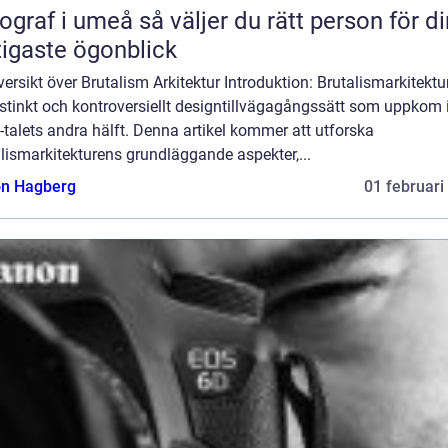
 umeå så väljer du rätt person för dina
tigaste ögonblick
ersikt över Brutalism Arkitektur Introduktion: Brutalismarkitektu
istinkt och kontroversiellt designtillvägagångssätt som uppkom 
talets andra hälft. Denna artikel kommer att utforska
lismarkitekturens grundläggande aspekter,...
n Hagberg
01 februari