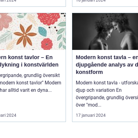
rn konst tavlor – En
Modern konst tavla – e
dykning i konstvärlden
djupgående analys av 
konstform
rgripande, grundlig översikt
odern konst tavlor" Modern
Modern konst tavla - utforsk
har alltid varit en dyna...
djup och variation En
övergripande, grundlig övers
över "mod...
uari 2024
17 januari 2024