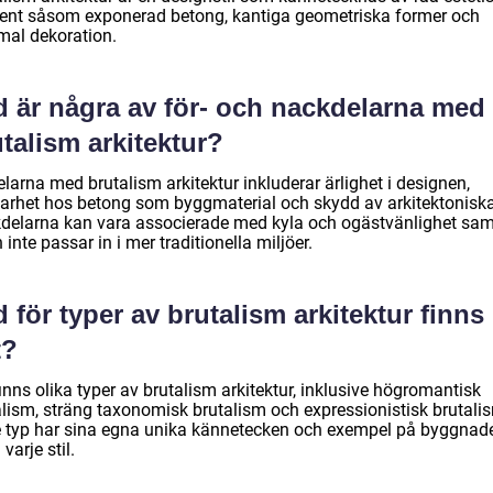
ent såsom exponerad betong, kantiga geometriska former och
mal dekoration.
d är några av för- och nackdelarna med
talism arkitektur?
larna med brutalism arkitektur inkluderar ärlighet i designen,
barhet hos betong som byggmaterial och skydd av arkitektoniska
delarna kan vara associerade med kyla och ogästvänlighet sam
n inte passar in i mer traditionella miljöer.
 för typer av brutalism arkitektur finns
t?
inns olika typer av brutalism arkitektur, inklusive högromantisk
alism, sträng taxonomisk brutalism och expressionistisk brutali
e typ har sina egna unika kännetecken och exempel på byggnad
varje stil.