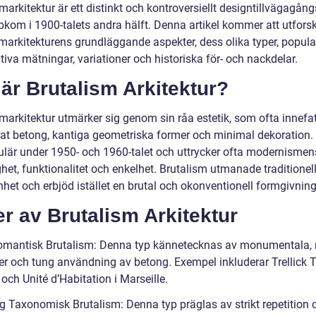
markitektur är ett distinkt och kontroversiellt designtillvägagång
kom i 1900-talets andra hälft. Denna artikel kommer att utfors
markitekturens grundläggande aspekter, dess olika typer, popular
tiva mätningar, variationer och historiska för- och nackdelar.
är Brutalism Arkitektur?
markitektur utmärker sig genom sin råa estetik, som ofta innefat
at betong, kantiga geometriska former och minimal dekoration. 
ulär under 1950- och 1960-talet och uttrycker ofta modernismen
het, funktionalitet och enkelhet. Brutalism utmanade traditionell
het och erbjöd istället en brutal och okonventionell formgivning
r av Brutalism Arkitektur
omantisk Brutalism: Denna typ kännetecknas av monumentala, 
rer och tung användning av betong. Exempel inkluderar Trellick T
ch Unité d’Habitation i Marseille.
ng Taxonomisk Brutalism: Denna typ präglas av strikt repetition 