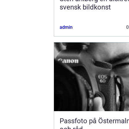
svensk bildkonst
admin
0
Passfoto på Östermal