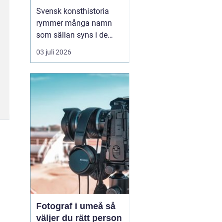
Svensk konsthistoria
rymmer många namn
som sällan syns i de
stora rubrikerna, men
03 juli 2026
som ändå har en
självklar plats i
samlarnas och
galleristernas värld.
sten
ahlberg
hör till den
kretsen. Han är en av de
konstnä...
Fotograf i umeå så
väljer du rätt person