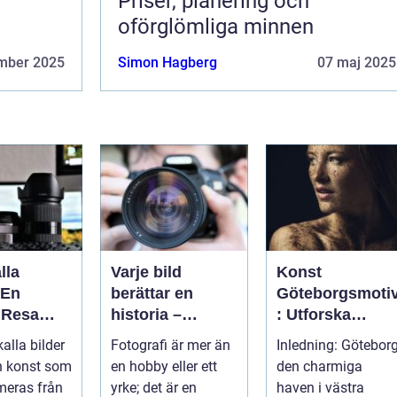
Priser, planering och
oförglömliga minnen
mber 2025
Simon Hagberg
07 maj 2025
lla
Varje bild
Konst
 En
berättar en
Göteborgsmoti
 Resa
historia –
: Utforska
 Minnen
konsten att vara
Göteborgs
alla bilder
Fotografi är mer än
Inledning: Göteborg
fotograf
konstscen
en konst som
en hobby eller ett
den charmiga
genom motiv
meras från
yrke; det är en
haven i västra