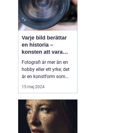
Varje bild berättar
en historia –
konsten att vara
fotograf
Fotografi är mer än en
hobby eller ett yrke; det
är en konstform som
möjliggör för oss att
15 maj 2024
frysa ögonblick och
fånga emotioner, miljöer
och händelser på ett sätt
som inget annat
medium kan. En skicklig
fotograf har förmågan