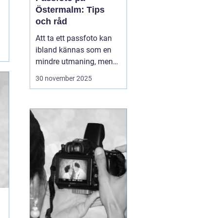
Östermalm: Tips
och råd
Att ta ett passfoto kan
ibland kännas som en
mindre utmaning, men
med rätt vägledning kan
30 november 2025
processen göras både
snabb och smidig. På
Östermalm finns det
flera ställen där man kan
fixa passfoto. Denna
arti...