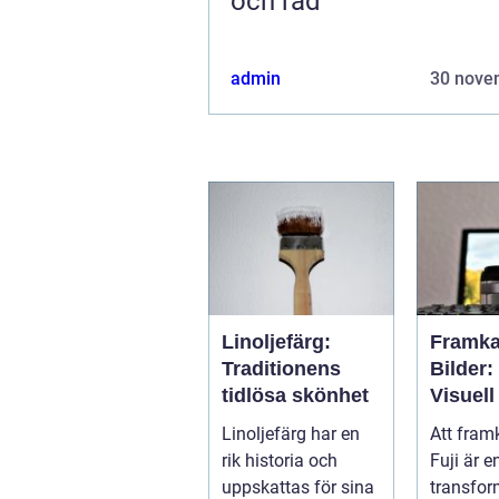
och råd
admin
30 nove
Linoljefärg:
Framka
Traditionens
Bilder:
tidlösa skönhet
Visuell
Genom
Linoljefärg har en
Att framk
rik historia och
Fuji är 
uppskattas för sina
transfor