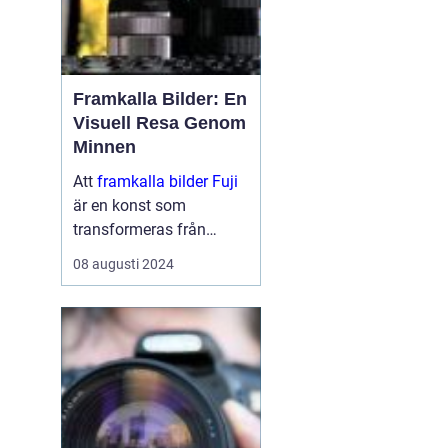
Framkalla Bilder: En
Visuell Resa Genom
Minnen
Att
framkalla bilder Fuji
är en konst som
transformeras från
digitala pixlar på en
08 augusti 2024
skärm till fysiska
minnen i dina händer.
Det är en process s...