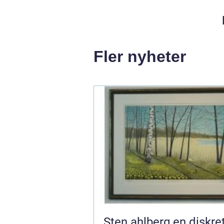
Fler nyheter
Sten ahlberg en diskret röst i