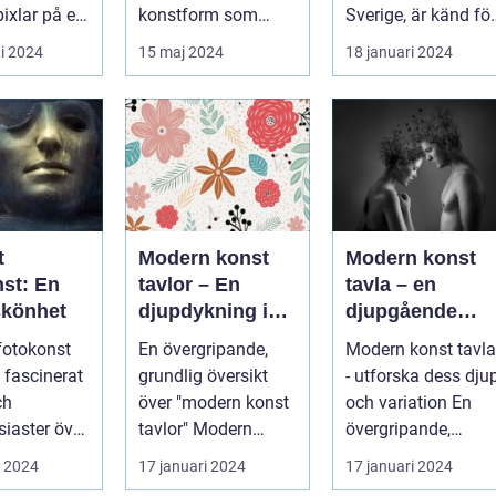
och målningar
pixlar på en
konstform som
Sverige, är känd för
möjliggör för oss att
sin rika konstscen
i 2024
15 maj 2024
18 januari 2024
frysa ögo...
och inspire...
t
Modern konst
Modern konst
nst: En
tavlor – En
tavla – en
skönhet
djupdykning i
djupgående
konstvärlden
analys av denn
 fotokonst
En övergripande,
Modern konst tavla
konstform
d fascinerat
grundlig översikt
- utforska dess dju
ch
över "modern konst
och variation En
siaster över
tavlor" Modern
övergripande,
lden. Denna
konst har alltid varit
grundlig översikt
i 2024
17 januari 2024
17 januari 2024
.
en dyna...
över "mod...