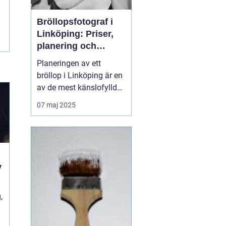
Bröllopsfotograf i
Linköping: Priser,
planering och
oförglömliga
Planeringen av ett
minnen
bröllop i Linköping är en
av de mest känslofyllda
och detaljerade
07 maj 2025
perioderna i livet. Från
att välja den perfekta
platsen, den rätta
klänningen till att
säkerställa att gäster...
v
,