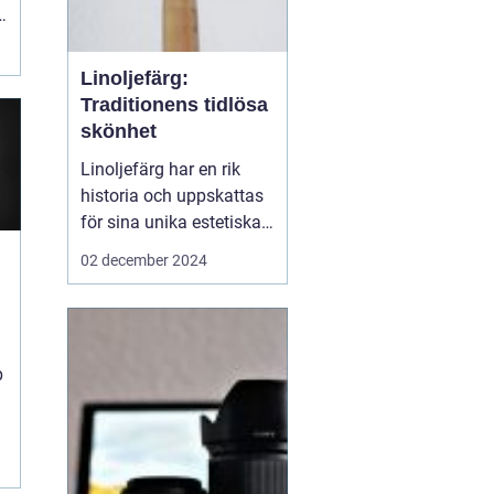
Linoljefärg:
Traditionens tidlösa
skönhet
Linoljefärg har en rik
historia och uppskattas
för sina unika estetiska
och funktionella
02 december 2024
egenskaper. Från
traditionella byggnader
till moderna hem,
a
erbjuder denna färg ett
p
hållbart och miljövänligt
alternativ till...