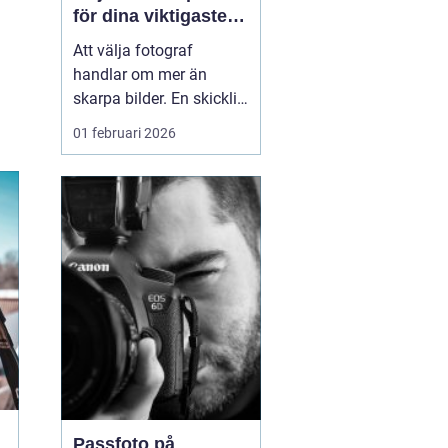
för dina viktigaste
ögonblick
Att välja fotograf
handlar om mer än
skarpa bilder. En skicklig
fotograf fångar
01 februari 2026
stämningen, relationerna
mellan människor och
alla de små detaljerna
som annars lätt
försvinner. För många i
och runt Umeå har
fotografering blivit ett
sätt att både beva...
Passfoto på