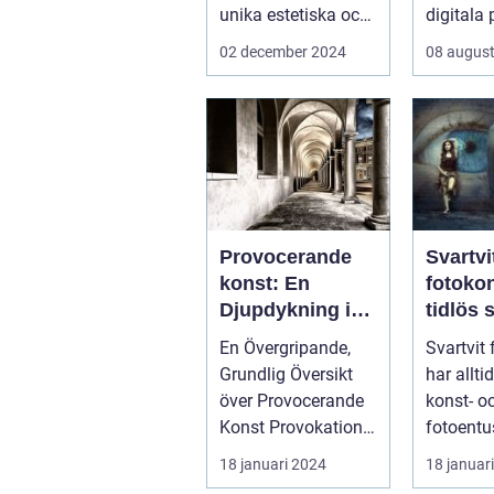
unika estetiska och
digitala 
funktionella e...
...
02 december 2024
08 august
Provocerande
Svartvi
konst: En
fotoko
Djupdykning i
tidlös 
Kontrovers och
En Övergripande,
Svartvit
Skapande
Grundlig Översikt
har allti
över Provocerande
konst- o
Konst Provokation
fotoentu
är en central del av
hela vär
18 januari 2024
18 januar
konsten...
form av..