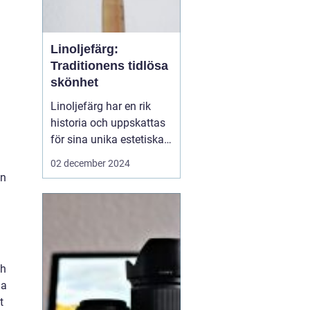
Linoljefärg:
Traditionens tidlösa
skönhet
Linoljefärg har en rik
historia och uppskattas
för sina unika estetiska
och funktionella
02 december 2024
egenskaper. Från
en
traditionella byggnader
till moderna hem,
erbjuder denna färg ett
hållbart och miljövänligt
alternativ till...
ch
na
t