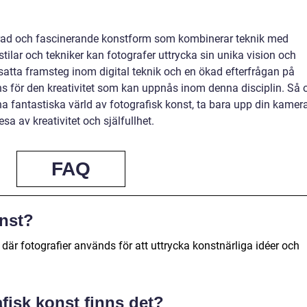
erad och fascinerande konstform som kombinerar teknik med
tilar och tekniker kan fotografer uttrycka sin unika vision och
satta framsteg inom digital teknik och en ökad efterfrågan på
äns för den kreativitet som kan uppnås inom denna disciplin. Så
na fantastiska värld av fotografisk konst, ta bara upp din kamer
sa av kreativitet och själfullhet.
FAQ
onst?
där fotografier används för att uttrycka konstnärliga idéer och
afisk konst finns det?