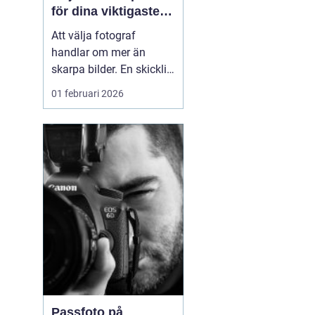
för dina viktigaste
ögonblick
Att välja fotograf
handlar om mer än
skarpa bilder. En skicklig
fotograf fångar
01 februari 2026
stämningen, relationerna
mellan människor och
alla de små detaljerna
som annars lätt
försvinner. För många i
och runt Umeå har
fotografering blivit ett
sätt att både beva...
Passfoto på