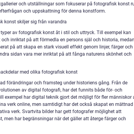
gallerier och utställningar som fokuserar på fotografisk konst r
d efterfrågan och uppskattning för denna konstform.
k konst skiljer sig från varandra
typer av fotografisk konst åt i stil och uttryck. Till exempel kan
t och inriktat på att förmedla en persons själ och historia, meda
rat på att skapa en stark visuell effekt genom linjer, färger och
dra sidan vara mer inriktat på att fånga naturens skönhet och
ackdelar med olika fotografisk konst
ad förändringar och framsteg under historiens gång. Från de
evolutionen av digital fotografi, har det funnits både för- och
ll exempel har digital teknik gjort det möjligt för fler människor 
sina verk online, men samtidigt har det också skapat en mättnad
tiva verk. Svartvita bilder har gett fotografer möjlighet att
, men har begränsningar när det gäller att återge färger och