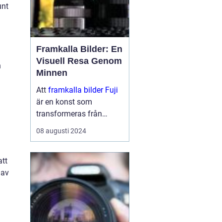
unt
Framkalla Bilder: En
Visuell Resa Genom
n
Minnen
Att
framkalla bilder Fuji
är en konst som
transformeras från
digitala pixlar på en
08 augusti 2024
skärm till fysiska
minnen i dina händer.
att
Det är en process s...
 av