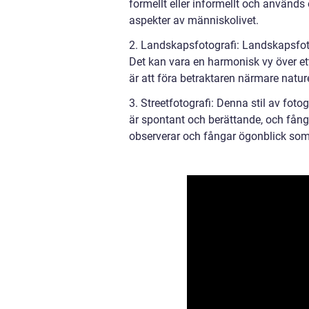
formellt eller informellt och används o
aspekter av människolivet.
2. Landskapsfotografi: Landskapsfot
Det kan vara en harmonisk vy över et
är att föra betraktaren närmare natu
3. Streetfotografi: Denna stil av fot
är spontant och berättande, och fånga
observerar och fångar ögonblick som i