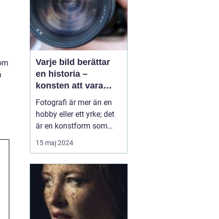
Varje bild berättar
 om
en historia –
a
konsten att vara
fotograf
Fotografi är mer än en
hobby eller ett yrke; det
är en konstform som
möjliggör för oss att
15 maj 2024
frysa ögonblick och
fånga emotioner, miljöer
och händelser på ett sätt
som inget annat
medium kan. En skicklig
fotograf har förmågan