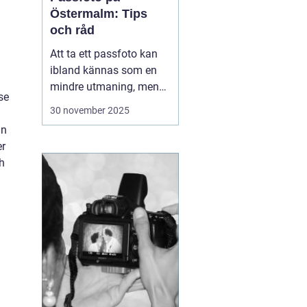
Östermalm: Tips
och råd
Att ta ett passfoto kan
ibland kännas som en
mindre utmaning, men
se
med rätt vägledning kan
30 november 2025
processen göras både
ån
snabb och smidig. På
er
Östermalm finns det
h
flera ställen där man kan
fixa passfoto. Denna
arti...