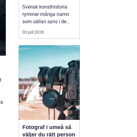
Svensk konsthistoria
rymmer många namn
som sällan syns i de
stora rubrikerna, men
03 juli 2026
som ändå har en
självklar plats i
samlarnas och
galleristernas värld.
sten
ahlberg
hör till den
kretsen. Han är en av de
t
konstnä...
ra
Fotograf i umeå så
väljer du rätt person