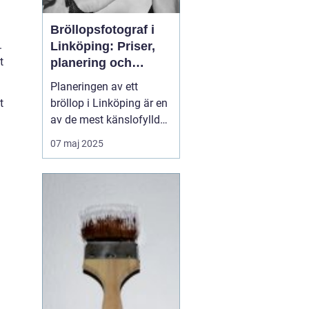
Bröllopsfotograf i
.
Linköping: Priser,
t
planering och
oförglömliga
Planeringen av ett
minnen
bröllop i Linköping är en
t
av de mest känslofyllda
och detaljerade
07 maj 2025
perioderna i livet. Från
att välja den perfekta
platsen, den rätta
klänningen till att
säkerställa att gäster...