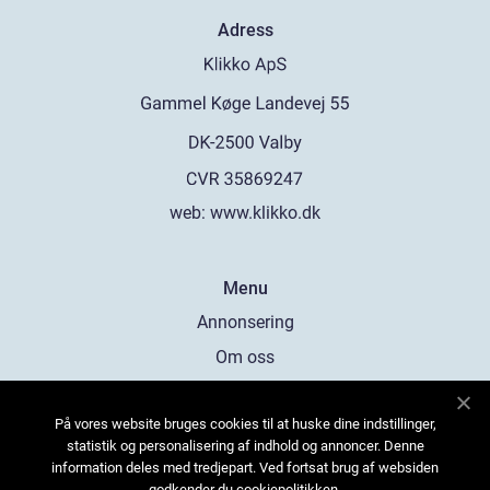
Adress
web:
www.klikko.dk
Menu
Annonsering
Om oss
Cookies
På vores website bruges cookies til at huske dine indstillinger,
Kontakta oss
statistik og personalisering af indhold og annoncer. Denne
Sitemap
information deles med tredjepart. Ved fortsat brug af websiden
godkender du cookiepolitikken.