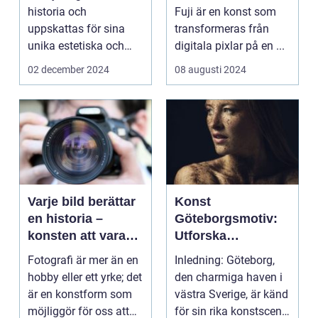
historia och
Fuji är en konst som
uppskattas för sina
transformeras från
unika estetiska och
digitala pixlar på en ...
funktionella e...
02 december 2024
08 augusti 2024
Varje bild berättar
Konst
en historia –
Göteborgsmotiv:
konsten att vara
Utforska
fotograf
Göteborgs
Fotografi är mer än en
Inledning: Göteborg,
konstscen genom
hobby eller ett yrke; det
den charmiga haven i
motiv och
är en konstform som
västra Sverige, är känd
målningar
möjliggör för oss att
för sin rika konstscen