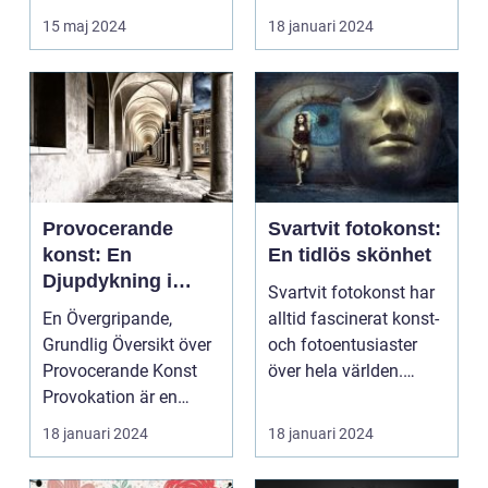
frysa ögo...
och inspire...
15 maj 2024
18 januari 2024
Provocerande
Svartvit fotokonst:
konst: En
En tidlös skönhet
Djupdykning i
Svartvit fotokonst har
Kontrovers och
En Övergripande,
alltid fascinerat konst-
Skapande
Grundlig Översikt över
och fotoentusiaster
Provocerande Konst
över hela världen.
Provokation är en
Denna form av...
central del av
18 januari 2024
18 januari 2024
konsten...