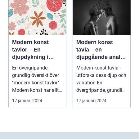
Modern konst
Modern konst
tavlor – En
tavla – en
djupdykning i
djupgående analys
konstvärlden
av denna
En övergripande,
Modern konst tavla -
konstform
grundlig översikt över
utforska dess djup och
"modern konst tavlor"
variation En
Modern konst har alltid
övergripande, grundlig
varit en dyna...
översikt över "mod...
17 januari 2024
17 januari 2024