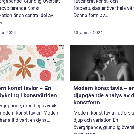
rgripande, Grundlig Översikt
fascinerat konst- och
Provocerande Konst
fotoentusiaster över hela vär
ation är en central del av
Denna form av...
n...
uari 2024
18 januari 2024
rn konst tavlor – En
Modern konst tavla – e
dykning i konstvärlden
djupgående analys av 
konstform
rgripande, grundlig översikt
odern konst tavlor" Modern
Modern konst tavla - utforsk
har alltid varit en dyna...
djup och variation En
övergripande, grundlig övers