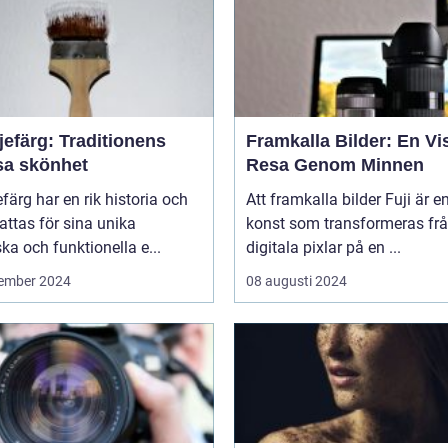
jefärg: Traditionens
Framkalla Bilder: En Vi
sa skönhet
Resa Genom Minnen
efärg har en rik historia och
Att framkalla bilder Fuji är e
ttas för sina unika
konst som transformeras fr
ska och funktionella e...
digitala pixlar på en ...
ember 2024
08 augusti 2024