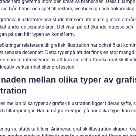
aktade färdigheterna inom den kreativa branschen. Dess tillämpn
 sig från filmer och spel till reklam, webbdesign och bokomslag.
grafiska illustratörer och studenter som utbildar sig inom områd
kat under de senaste åren. Det visar på ett ökande intresse och
ågan på den här typen av konstform.
ökningar relaterade till grafisk illustration har också ökat kontin
et senaste decenniet. Detta tyder på att det finns en stor mängd
r som är intresserade av att lära sig och utforska grafisk illust
kreativ verksamhet eller profession.
lnaden mellan olika typer av graf
stration
en mellan olika typer av grafisk illustration ligger i deras syfte, st
ch tillämpningar. Här är några exempel på hur olika typer kan ski
ring vs. statiska bilder: Animerad grafisk illustration skapar rör