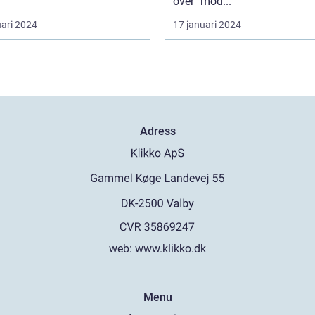
över "mod...
uari 2024
17 januari 2024
Adress
web:
www.klikko.dk
Menu