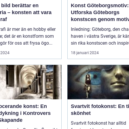
 bild berättar en
Konst Göteborgsmotiv:
ria – konsten att vara
Utforska Göteborgs
raf
konstscen genom moti
målningar
afi är mer än en hobby eller
Inledning: Göteborg, den ch
ke; det är en konstform som
haven i västra Sverige, är kä
gör för oss att frysa ögo...
sin rika konstscen och inspire
 2024
18 januari 2024
ocerande konst: En
Svartvit fotokonst: En t
dykning i Kontrovers
skönhet
Skapande
Svartvit fotokonst har alltid