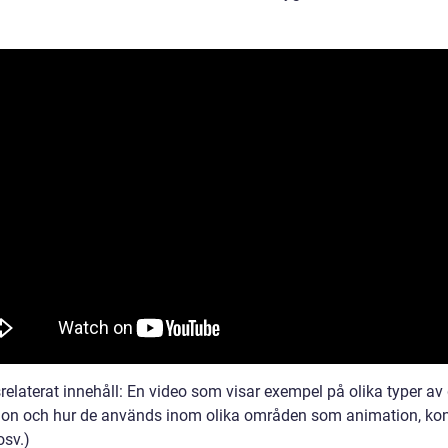
elaterat innehåll: En video som visar exempel på olika typer av 
ation och hur de används inom olika områden som animation, kon
osv.)