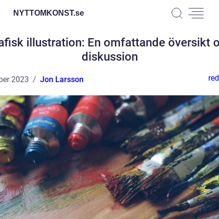
NYTTOMKONST.
se
afisk illustration: En omfattande översikt 
diskussion
red
ber 2023
Jon Larsson