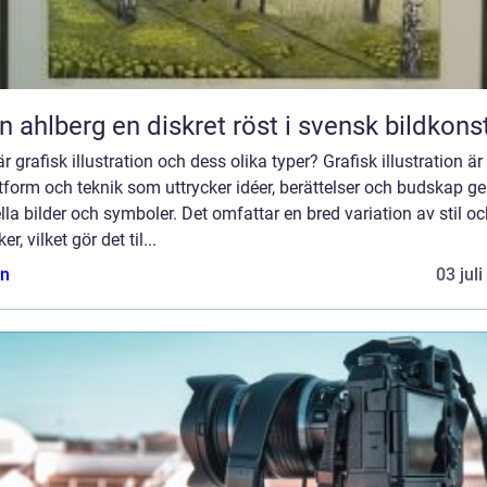
Sten ahlberg en diskret röst i svensk bildkons
r grafisk illustration och dess olika typer? Grafisk illustration är
tform och teknik som uttrycker idéer, berättelser och budskap 
lla bilder och symboler. Det omfattar en bred variation av stil o
er, vilket gör det til...
n
03 jul