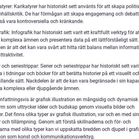
atyrer: Karikatyrer har historiskt sett använts för att skapa politis
hällskritik. De har förmågan att skapa engagemang och debatt
så vara kontroversiella och kränkande.
rafik: Infografik har historiskt sett varit ett kraftfullt verktyg för a
 komplexa ämnen och presentera data på ett lättförståeligt sätt.
n är att det kan vara svårt att hitta rätt balans mellan informa
ttraktivitet.
r och seriestrippar: Serier och seriestrippar har historiskt sett vari
 i tidningar och böcker för att berätta historier på ett visuellt oc
lande sätt. Nackdelen är att de kan vara begränsade i sin kapaci
a komplexa eller djupgående ämnen.
attningsvis är grafisk illustration en mångsidig och dynamisk
rm som uttrycker idéer och budskap genom visuella bilder och
. Det finns olika typer av grafisk illustration, var och en med si
r och tillämpning. Genom att förstå skillnaderna och för- och
arna med olika typer kan vi uppskatta bredden och djupet i graf
ation som konst och kommunikationsverktyg.