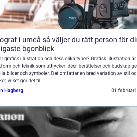
 umeå så väljer du rätt person för dina
tigaste ögonblick
r grafisk illustration och dess olika typer? Grafisk illustration är
tform och teknik som uttrycker idéer, berättelser och budskap 
lla bilder och symboler. Det omfattar en bred variation av stil o
er, vilket gör det til...
n Hagberg
01 februari