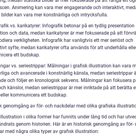
ing, medan statiska bilder är mer fokuserade på att fånga ett ög
n scen. Animering kan vara mer engagerande och interaktivt, me
 bilder kan vara mer konstnärliga och intrycksfulla.
rafik vs. karikatyrer: Infografik betonar på en tydlig presentation
tion och data, medan karikatyrer är mer fokuserade på att förv
diera verkligheten. Infografik har vanligtvis ett mer seriöst och
ivt syfte, medan karikatyrer ofta används för att underhålla elle
cera ett budskap.
ngar vs. seriestrippar: Målningar i grafisk illustration kan vara 
rliga och avancerade i konstnärlig känsla, medan seriestrippar 
nde och följer en kronologisk sekvens. Målningar kan fokusera 
och känslor, medan seriestrippar är mer inriktade på att berätta 
a eller kommunicera ett budskap.
sk genomgång av för- och nackdelar med olika grafiska illustrati
illustration i olika former har funnits under lång tid och har utve
ändrats genom historien. Här är en historisk genomgång av för-
r med några olika typer av grafisk illustration: