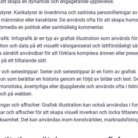
r att skapa en dynamisk och engagerande upplevelse.
atyrer: Karikatyrer är överdrivna och satiriska personifieringar av
 människor eller karaktärer. De används ofta för att skapa humor
förmedla en politisk eller samhällelig kommentar.
rafik: Infografik är en typ av grafisk illustration som används för
ion och data på ett visuellt välorganiserat och lättförståeligt sä
a särskilt användbar för att förklara komplexa ämnen eller prese
 på ett tilltalande sätt.
r och seriestrippar: Serier och seriestrippar är en form av grafisk
tion som berättar en historia genom en följd av bilder och text. D
oristiska, äventyrliga eller djupgående och används ofta i tidni
och på webben.
ngar och affischer: Grafisk illustration kan också användas i fo
r och affischer för att skapa visuell inverkan och locka tittaren
samhet. Det kan användas inom konstvärlden, marknadsförin