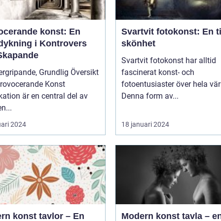
ocerande konst: En
Svartvit fotokonst: En t
dykning i Kontrovers
skönhet
Skapande
Svartvit fotokonst har alltid
rgripande, Grundlig Översikt
fascinerat konst- och
Provocerande Konst
fotoentusiaster över hela vär
ation är en central del av
Denna form av...
n...
uari 2024
18 januari 2024
rn konst tavlor – En
Modern konst tavla – e