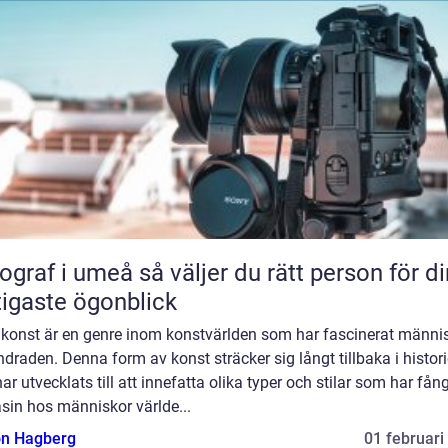
 umeå så väljer du rätt person för dina
tigaste ögonblick
 konst är en genre inom konstvärlden som har fascinerat männis
draden. Denna form av konst sträcker sig långt tillbaka i histor
ar utvecklats till att innefatta olika typer och stilar som har fån
sin hos människor världe...
n Hagberg
01 februari