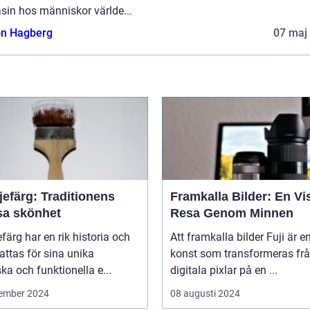
sin hos människor världe...
n Hagberg
07 maj
jefärg: Traditionens
Framkalla Bilder: En Vi
sa skönhet
Resa Genom Minnen
efärg har en rik historia och
Att framkalla bilder Fuji är e
ttas för sina unika
konst som transformeras fr
ska och funktionella e...
digitala pixlar på en ...
ember 2024
08 augusti 2024