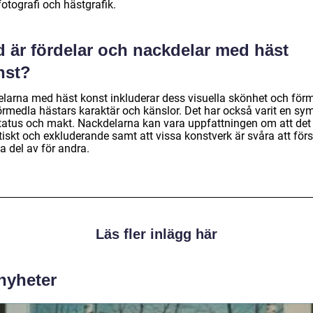
otografi och hästgrafik.
d är fördelar och nackdelar med häst
nst?
elarna med häst konst inkluderar dess visuella skönhet och fö
förmedla hästars karaktär och känslor. Det har också varit en sy
status och makt. Nackdelarna kan vara uppfattningen om att det
stiskt och exkluderande samt att vissa konstverk är svåra att för
a del av för andra.
Läs fler inlägg här
 nyheter