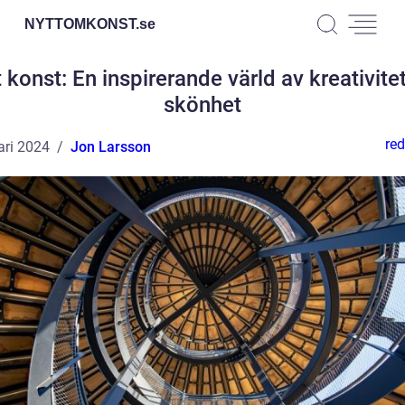
NYTTOMKONST.
se
 konst: En inspirerande värld av kreativite
skönhet
red
ari 2024
Jon Larsson