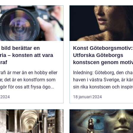
 bild berättar en
Konst Göteborgsmotiv:
ria – konsten att vara
Utforska Göteborgs
raf
konstscen genom moti
målningar
afi är mer än en hobby eller
Inledning: Göteborg, den ch
ke; det är en konstform som
haven i västra Sverige, är kä
gör för oss att frysa ögo...
sin rika konstscen och inspire
 2024
18 januari 2024