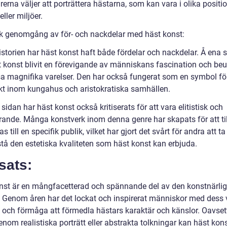
erna väljer att porträttera hästarna, som kan vara i olika positio
eller miljöer.
sk genomgång av för- och nackdelar med häst konst:
istorien har häst konst haft både fördelar och nackdelar. Å ena 
t konst blivit en förevigande av människans fascination och be
sa magnifika varelser. Den har också fungerat som en symbol fö
t inom kungahus och aristokratiska samhällen.
sidan har häst konst också kritiserats för att vara elitistisk och
rande. Många konstverk inom denna genre har skapats för att til
as till en specifik publik, vilket har gjort det svårt för andra att ta
stå den estetiska kvaliteten som häst konst kan erbjuda.
sats:
nst är en mångfacetterad och spännande del av den konstnärli
. Genom åren har det lockat och inspirerat människor med dess 
 och förmåga att förmedla hästars karaktär och känslor. Oavse
enom realistiska porträtt eller abstrakta tolkningar kan häst kon