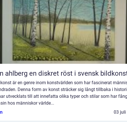
Sten ahlberg en diskret röst i svensk bildkons
 konst är en genre inom konstvärlden som har fascinerat männis
draden. Denna form av konst sträcker sig långt tillbaka i histor
ar utvecklats till att innefatta olika typer och stilar som har fån
sin hos människor världe...
n
03 jul