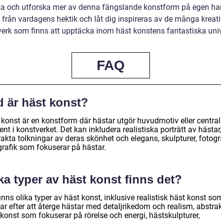
a och utforska mer av denna fängslande konstform på egen ha
 från vardagens hektik och låt dig inspireras av de många kreat
verk som finns att upptäcka inom häst konstens fantastiska un
FAQ
d är häst konst?
 konst är en konstform där hästar utgör huvudmotiv eller centra
nt i konstverket. Det kan inkludera realistiska porträtt av hästar
akta tolkningar av deras skönhet och elegans, skulpturer, fotogr
grafik som fokuserar på hästar.
ka typer av häst konst finns det?
inns olika typer av häst konst, inklusive realistisk häst konst so
ar efter att återge hästar med detaljrikedom och realism, abstra
konst som fokuserar på rörelse och energi, hästskulpturer,