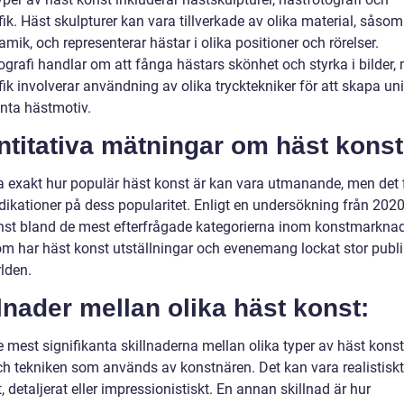
ik. Häst skulpturer kan vara tillverkade av olika material, såso
ramik, och representerar hästar i olika positioner och rörelser.
ografi handlar om att fånga hästars skönhet och styrka i bilder
ik involverar användning av olika trycktekniker för att skapa un
anta hästmotiv.
titativa mätningar om häst konst
a exakt hur populär häst konst är kan vara utmanande, men det 
dikationer på dess popularitet. Enligt en undersökning från 2020
nst bland de mest efterfrågade kategorierna inom konstmarkna
m har häst konst utställningar och evenemang lockat stor publi
lden.
lnader mellan olika häst konst:
 mest signifikanta skillnaderna mellan olika typer av häst konst
ch tekniken som används av konstnären. Det kan vara realistiskt 
, detaljerat eller impressionistiskt. En annan skillnad är hur