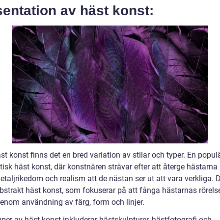
entation av häst konst:
t konst finns det en bred variation av stilar och typer. En popul
stisk häst konst, där konstnären strävar efter att återge hästarn
taljrikedom och realism att de nästan ser ut att vara verkliga. D
bstrakt häst konst, som fokuserar på att fånga hästarnas rörels
genom användning av färg, form och linjer.
per av häst konst inkluderar hästskulpturer, hästfotografi och