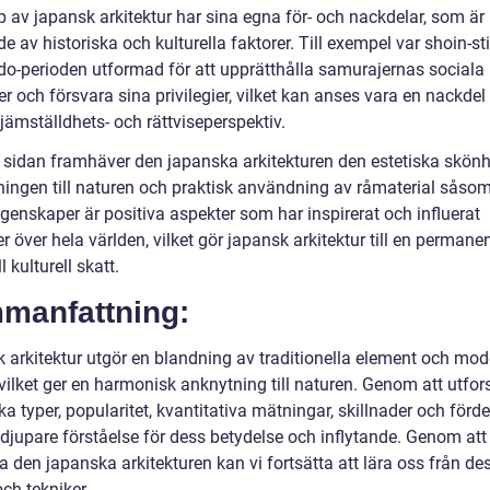
p av japansk arkitektur har sina egna för- och nackdelar, som är
de av historiska och kulturella faktorer. Till exempel var shoin-st
do-perioden utformad för att upprätthålla samurajernas sociala
er och försvara sina privilegier, vilket kan anses vara en nackdel 
jämställdhets- och rättviseperspektiv.
 sidan framhäver den japanska arkitekturen den estetiska skönh
ingen till naturen och praktisk användning av råmaterial såsom
genskaper är positiva aspekter som har inspirerat och influerat
er över hela världen, vilket gör japansk arkitektur till en permane
l kulturell skatt.
manfattning:
 arkitektur utgör en blandning av traditionella element och mod
vilket ger en harmonisk anknytning till naturen. Genom att utfor
ka typer, popularitet, kvantitativa mätningar, skillnader och förd
 djupare förståelse för dess betydelse och inflytande. Genom att
a den japanska arkitekturen kan vi fortsätta att lära oss från de
och tekniker.