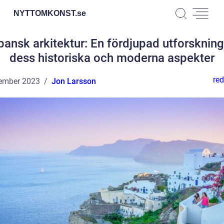
NYTTOMKONST.
se
pansk arkitektur: En fördjupad utforskning
dess historiska och moderna aspekter
red
ember 2023
Jon Larsson