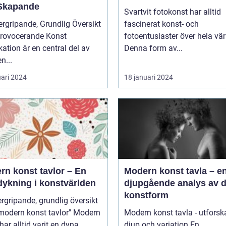
Skapande
Svartvit fotokonst har alltid
rgripande, Grundlig Översikt
fascinerat konst- och
Provocerande Konst
fotoentusiaster över hela vär
ation är en central del av
Denna form av...
n...
uari 2024
18 januari 2024
rn konst tavlor – En
Modern konst tavla – e
dykning i konstvärlden
djupgående analys av 
konstform
rgripande, grundlig översikt
odern konst tavlor" Modern
Modern konst tavla - utforsk
har alltid varit en dyna...
djup och variation En