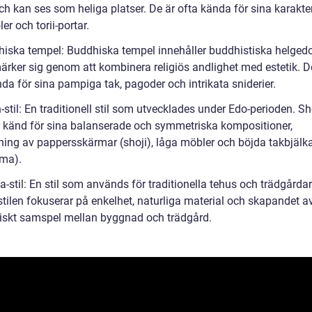
h kan ses som heliga platser. De är ofta kända för sina karakter
er och torii-portar.
hiska tempel: Buddhiska tempel innehåller buddhistiska helge
ärker sig genom att kombinera religiös andlighet med estetik. D
da för sina pampiga tak, pagoder och intrikata sniderier.
-stil: En traditionell stil som utvecklades under Edo-perioden. Sh
är känd för sina balanserade och symmetriska kompositioner,
ing av pappersskärmar (shoji), låga möbler och böjda takbjälk
ma).
a-stil: En stil som används för traditionella tehus och trädgårdar
tilen fokuserar på enkelhet, naturliga material och skapandet av
skt samspel mellan byggnad och trädgård.