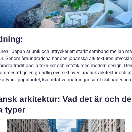
dning:
turen i Japan är unik och uttrycker ett starkt samband mellan m
ur. Genom århundradena har den japanska arkitekturen utvecklats
binera traditionella tekniker och estetik med modern design. De
kommer att ge en grundlig översikt över japansk arkitektur och u
ka typer, popularitet, kvantitativa mätningar samt skillnader och
.
nsk arkitektur: Vad det är och d
a typer