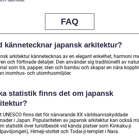
FAQ
d kännetecknar japansk arkitektur?
nsk arkitektur kännetecknas av en elegant enkelhet, harmoni m
en och förfinade detaljer. Den använder sig traditionellt av natur
rial som trä, papper, sten och bambu och skapar en nära koppli
an inomhus- och utomhusmiljöer.
ka statistik finns det om japansk
itektur?
gt UNESCO finns det för närvarande XX världsarvsskyddade
nader i Japan. Populariteten av japansk arkitektur kan också m
m statistik över turistbesök vid kända platser som Kinkaku-ji
paviljongen), Himeji-slottet och Todai-ji-templet i Nara.