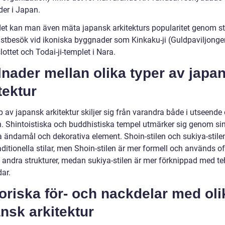
er i Japan.
det kan man även mäta japansk arkitekturs popularitet genom sta
ristbesök vid ikoniska byggnader som Kinkaku-ji (Guldpaviljonge
lottet och Todai-ji-templet i Nara.
lnader mellan olika typer av japa
tektur
p av japansk arkitektur skiljer sig från varandra både i utseende
n. Shintoistiska och buddhistiska tempel utmärker sig genom si
sa ändamål och dekorativa element. Shoin-stilen och sukiya-stile
ditionella stilar, men Shoin-stilen är mer formell och används of
 andra strukturer, medan sukiya-stilen är mer förknippad med t
ar.
oriska för- och nackdelar med oli
nsk arkitektur