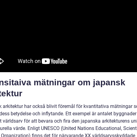
nsitaiva mätningar om japansk
tektur
 arkitektur har också blivit föremål för kvantitativa mätningar 
 dess betydelse och inflytande. Ett exempel är antalet byggnade
it världsarv för att bevara och fira den japanska arkitekturens un
turella värde. Enligt UNESCO (United Nations Educational, Scient
l Organization) finns det för närvarande XX världsarvsskyddade