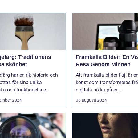
jefärg: Traditionens
Framkalla Bilder: En Vi
sa skönhet
Resa Genom Minnen
efärg har en rik historia och
Att framkalla bilder Fuji är e
ttas för sina unika
konst som transformeras fr
ska och funktionella e...
digitala pixlar på en ...
ember 2024
08 augusti 2024