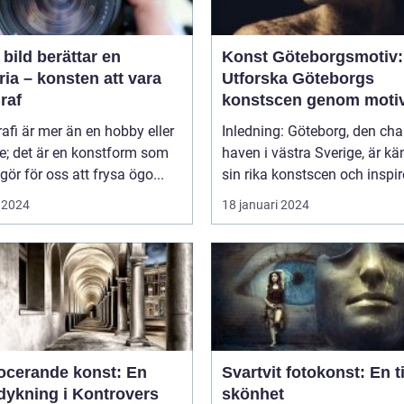
 bild berättar en
Konst Göteborgsmotiv:
ria – konsten att vara
Utforska Göteborgs
raf
konstscen genom moti
målningar
afi är mer än en hobby eller
Inledning: Göteborg, den ch
ke; det är en konstform som
haven i västra Sverige, är kä
gör för oss att frysa ögo...
sin rika konstscen och inspire
 2024
18 januari 2024
ocerande konst: En
Svartvit fotokonst: En t
dykning i Kontrovers
skönhet