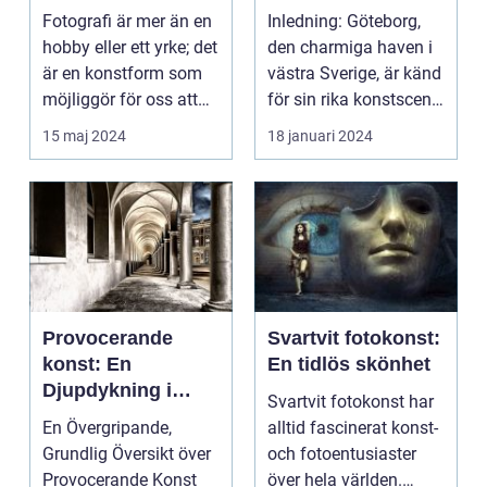
fotograf
Göteborgs
Fotografi är mer än en
Inledning: Göteborg,
konstscen genom
hobby eller ett yrke; det
den charmiga haven i
motiv och
är en konstform som
västra Sverige, är känd
målningar
möjliggör för oss att
för sin rika konstscen
frysa ögo...
och inspire...
15 maj 2024
18 januari 2024
Provocerande
Svartvit fotokonst:
konst: En
En tidlös skönhet
Djupdykning i
Svartvit fotokonst har
Kontrovers och
En Övergripande,
alltid fascinerat konst-
Skapande
Grundlig Översikt över
och fotoentusiaster
Provocerande Konst
över hela världen.