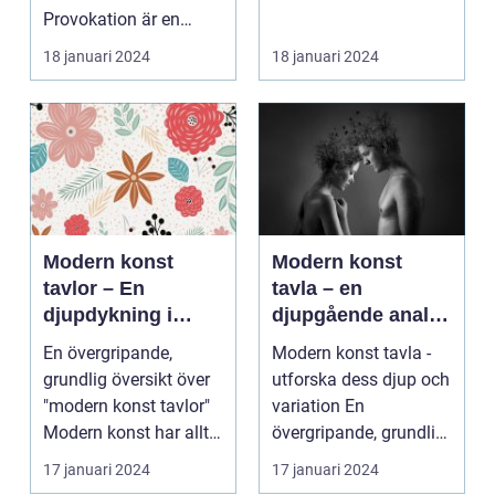
Provokation är en
Denna form av...
central del av
18 januari 2024
18 januari 2024
konsten...
Modern konst
Modern konst
tavlor – En
tavla – en
djupdykning i
djupgående analys
konstvärlden
av denna
En övergripande,
Modern konst tavla -
konstform
grundlig översikt över
utforska dess djup och
"modern konst tavlor"
variation En
Modern konst har alltid
övergripande, grundlig
varit en dyna...
översikt över "mod...
17 januari 2024
17 januari 2024