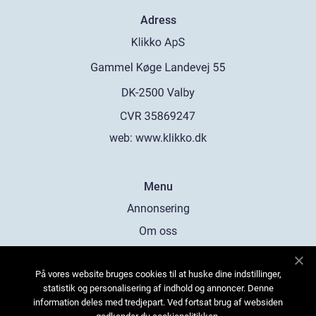
Adress
web:
www.klikko.dk
Menu
Annonsering
Om oss
Cookies
På vores website bruges cookies til at huske dine indstillinger,
Kontakta oss
statistik og personalisering af indhold og annoncer. Denne
Sitemap
information deles med tredjepart. Ved fortsat brug af websiden