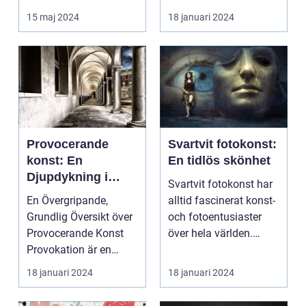
frysa ögo...
och inspire...
15 maj 2024
18 januari 2024
Provocerande
Svartvit fotokonst:
konst: En
En tidlös skönhet
Djupdykning i
Svartvit fotokonst har
Kontrovers och
En Övergripande,
alltid fascinerat konst-
Skapande
Grundlig Översikt över
och fotoentusiaster
Provocerande Konst
över hela världen.
Provokation är en
Denna form av...
central del av
18 januari 2024
18 januari 2024
konsten...