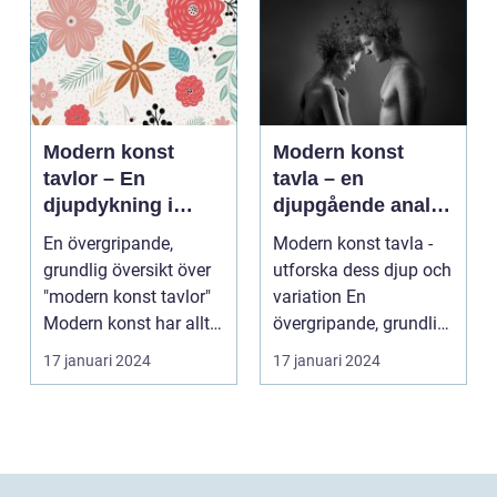
Modern konst
Modern konst
tavlor – En
tavla – en
djupdykning i
djupgående analys
konstvärlden
av denna
En övergripande,
Modern konst tavla -
konstform
grundlig översikt över
utforska dess djup och
"modern konst tavlor"
variation En
Modern konst har alltid
övergripande, grundlig
varit en dyna...
översikt över "mod...
17 januari 2024
17 januari 2024