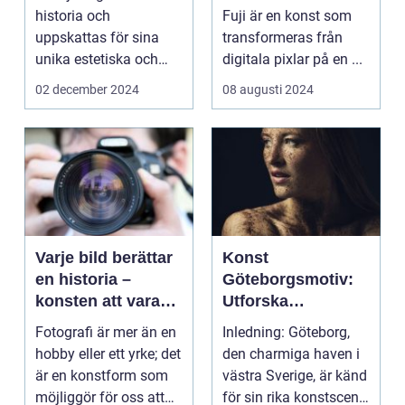
historia och
Fuji är en konst som
uppskattas för sina
transformeras från
unika estetiska och
digitala pixlar på en ...
funktionella e...
02 december 2024
08 augusti 2024
Varje bild berättar
Konst
en historia –
Göteborgsmotiv:
konsten att vara
Utforska
fotograf
Göteborgs
Fotografi är mer än en
Inledning: Göteborg,
konstscen genom
hobby eller ett yrke; det
den charmiga haven i
motiv och
är en konstform som
västra Sverige, är känd
målningar
möjliggör för oss att
för sin rika konstscen