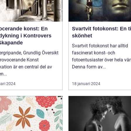
ocerande konst: En
Svartvit fotokonst: En t
dykning i Kontrovers
skönhet
Skapande
Svartvit fotokonst har alltid
rgripande, Grundlig Översikt
fascinerat konst- och
Provocerande Konst
fotoentusiaster över hela vär
ation är en central del av
Denna form av...
n...
uari 2024
18 januari 2024