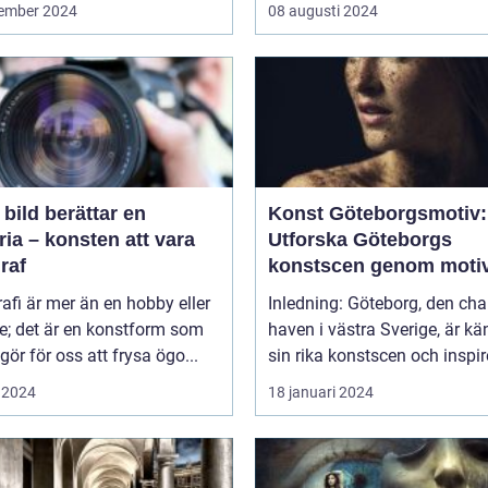
ember 2024
08 augusti 2024
 bild berättar en
Konst Göteborgsmotiv:
ria – konsten att vara
Utforska Göteborgs
raf
konstscen genom moti
målningar
afi är mer än en hobby eller
Inledning: Göteborg, den ch
ke; det är en konstform som
haven i västra Sverige, är kä
gör för oss att frysa ögo...
sin rika konstscen och inspire
 2024
18 januari 2024