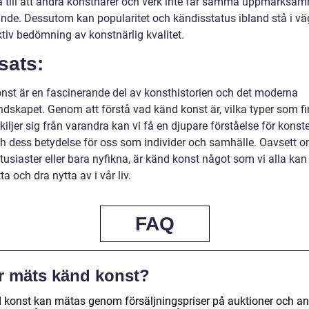
a till att andra konstnärer och verk inte får samma uppmärksamh
nde. Dessutom kan popularitet och kändisstatus ibland stå i vä
ktiv bedömning av konstnärlig kvalitet.
sats:
nst är en fascinerande del av konsthistorien och det moderna
ndskapet. Genom att förstå vad känd konst är, vilka typer som f
kiljer sig från varandra kan vi få en djupare förståelse för konst
ch dess betydelse för oss som individer och samhälle. Oavsett o
usiaster eller bara nyfikna, är känd konst något som vi alla kan
a och dra nytta av i vår liv.
FAQ
r mäts känd konst?
 konst kan mätas genom försäljningspriser på auktioner och an