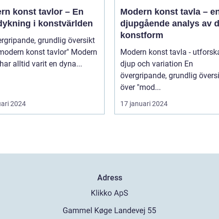
rn konst tavlor – En
Modern konst tavla – e
dykning i konstvärlden
djupgående analys av 
konstform
rgripande, grundlig översikt
odern konst tavlor" Modern
Modern konst tavla - utforsk
har alltid varit en dyna...
djup och variation En
övergripande, grundlig övers
över "mod...
uari 2024
17 januari 2024
Adress