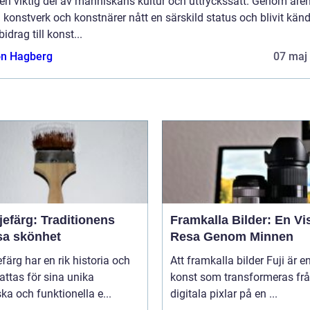
 en viktig del av människans kultur och uttryckssätt. Genom åre
 konstverk och konstnärer nått en särskild status och blivit känd
bidrag till konst...
n Hagberg
07 maj
jefärg: Traditionens
Framkalla Bilder: En Vi
sa skönhet
Resa Genom Minnen
efärg har en rik historia och
Att framkalla bilder Fuji är e
ttas för sina unika
konst som transformeras fr
ska och funktionella e...
digitala pixlar på en ...