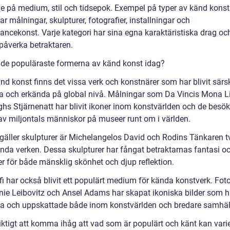
e på medium, stil och tidsepok. Exempel på typer av känd konst
ar målningar, skulpturer, fotografier, installningar och
ancekonst. Varje kategori har sina egna karaktäristiska drag oc
 påverka betraktaren.
r de populäraste formerna av känd konst idag?
d konst finns det vissa verk och konstnärer som har blivit särsk
a och erkända på global nivå. Målningar som Da Vincis Mona L
hs Stjärnenatt har blivit ikoner inom konstvärlden och de besö
 av miljontals människor på museer runt om i världen.
 gäller skulpturer är Michelangelos David och Rodins Tänkaren t
nda verken. Dessa skulpturer har fångat betraktarnas fantasi och
r för både mänsklig skönhet och djup reflektion.
fi har också blivit ett populärt medium för kända konstverk. Fot
ie Leibovitz och Ansel Adams har skapat ikoniska bilder som ha
a och uppskattade både inom konstvärlden och bredare samhäll
viktigt att komma ihåg att vad som är populärt och känt kan vari