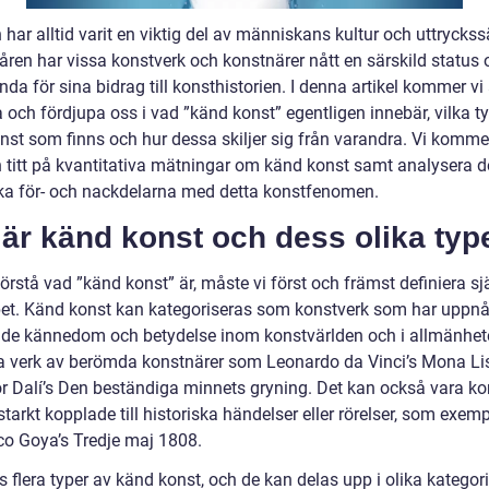
har alltid varit en viktig del av människans kultur och uttryckssä
ren har vissa konstverk och konstnärer nått en särskild status 
ända för sina bidrag till konsthistorien. I denna artikel kommer vi 
 och fördjupa oss i vad ”känd konst” egentligen innebär, vilka t
nst som finns och hur dessa skiljer sig från varandra. Vi komm
en titt på kvantitativa mätningar om känd konst samt analysera d
ska för- och nackdelarna med detta konstfenomen.
är känd konst och dess olika typ
förstå vad ”känd konst” är, måste vi först och främst definiera sj
et. Känd konst kan kategoriseras som konstverk som har uppnå
de kännedom och betydelse inom konstvärlden och i allmänhet
a verk av berömda konstnärer som Leonardo da Vinci’s Mona Lis
r Dalí’s Den beständiga minnets gryning. Det kan också vara ko
tarkt kopplade till historiska händelser eller rörelser, som exemp
co Goya’s Tredje maj 1808.
s flera typer av känd konst, och de kan delas upp i olika kategori