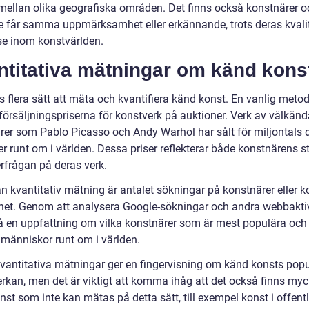
 mellan olika geografiska områden. Det finns också konstnärer o
e får samma uppmärksamhet eller erkännande, trots deras kvali
se inom konstvärlden.
ntitativa mätningar om känd kons
s flera sätt att mäta och kvantifiera känd konst. En vanlig metod
 försäljningspriserna för konstverk på auktioner. Verk av välkän
rer som Pablo Picasso och Andy Warhol har sålt för miljontals d
r runt om i världen. Dessa priser reflekterar både konstnärens s
erfrågan på deras verk.
n kvantitativ mätning är antalet sökningar på konstnärer eller k
rnet. Genom att analysera Google-sökningar och andra webbaktiv
få en uppfattning om vilka konstnärer som är mest populära och
 människor runt om i världen.
vantitativa mätningar ger en fingervisning om känd konsts popul
erkan, men det är viktigt att komma ihåg att det också finns myc
st som inte kan mätas på detta sätt, till exempel konst i offent