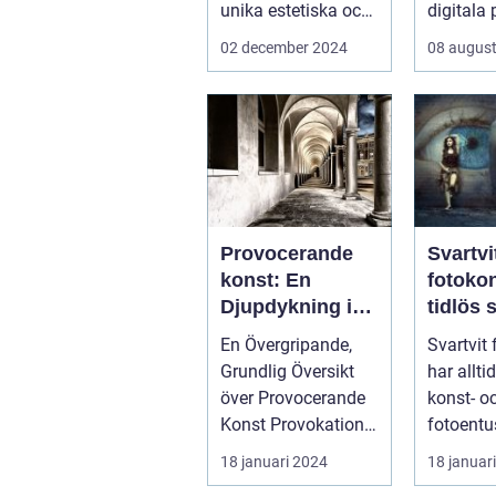
unika estetiska och
digitala 
funktionella e...
...
02 december 2024
08 august
Provocerande
Svartvi
konst: En
fotoko
Djupdykning i
tidlös 
Kontrovers och
En Övergripande,
Svartvit
Skapande
Grundlig Översikt
har allti
över Provocerande
konst- o
Konst Provokation
fotoentu
är en central del av
hela vär
18 januari 2024
18 januar
konsten...
form av..