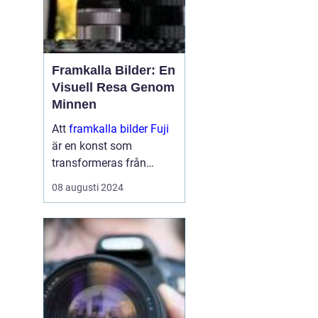
Framkalla Bilder: En
Visuell Resa Genom
Minnen
Att
framkalla bilder Fuji
är en konst som
transformeras från
digitala pixlar på en
08 augusti 2024
skärm till fysiska
minnen i dina händer.
Det är en process s...