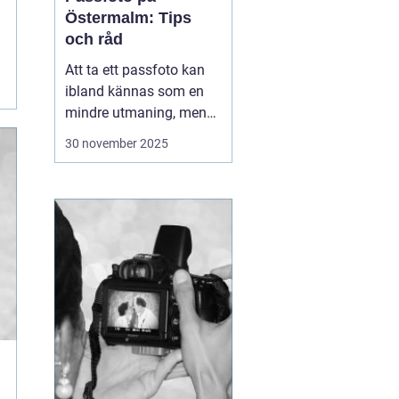
Östermalm: Tips
och råd
Att ta ett passfoto kan
ibland kännas som en
mindre utmaning, men
med rätt vägledning kan
30 november 2025
processen göras både
snabb och smidig. På
Östermalm finns det
flera ställen där man kan
fixa passfoto. Denna
arti...