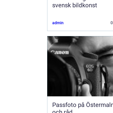
svensk bildkonst
admin
0
Passfoto på Östermal
och råd