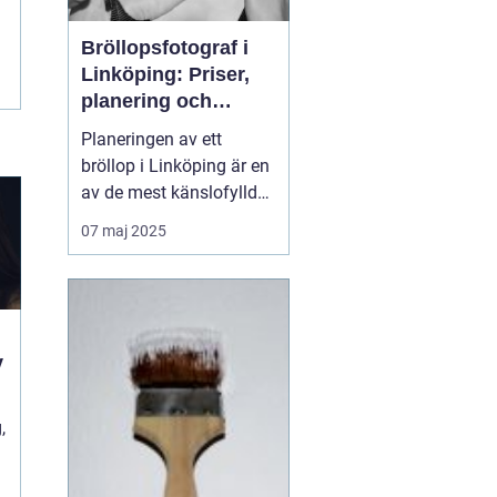
Bröllopsfotograf i
Linköping: Priser,
planering och
oförglömliga
Planeringen av ett
minnen
bröllop i Linköping är en
av de mest känslofyllda
och detaljerade
07 maj 2025
perioderna i livet. Från
att välja den perfekta
platsen, den rätta
klänningen till att
säkerställa att gäster...
v
,