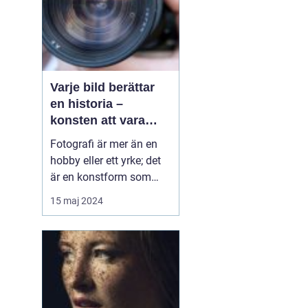
Varje bild berättar
en historia –
konsten att vara
fotograf
Fotografi är mer än en
hobby eller ett yrke; det
är en konstform som
möjliggör för oss att
15 maj 2024
frysa ögonblick och
fånga emotioner, miljöer
och händelser på ett sätt
som inget annat
medium kan. En skicklig
fotograf har förmågan