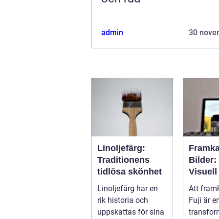
admin
30 nove
Linoljefärg:
Framka
Traditionens
Bilder:
tidlösa skönhet
Visuell
Genom
Linoljefärg har en
Att framk
rik historia och
Fuji är 
uppskattas för sina
transfor