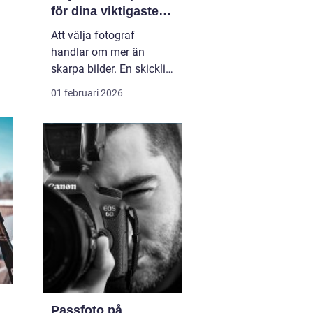
för dina viktigaste
ögonblick
Att välja fotograf
handlar om mer än
skarpa bilder. En skicklig
fotograf fångar
01 februari 2026
stämningen, relationerna
mellan människor och
alla de små detaljerna
som annars lätt
försvinner. För många i
och runt Umeå har
fotografering blivit ett
sätt att både beva...
Passfoto på