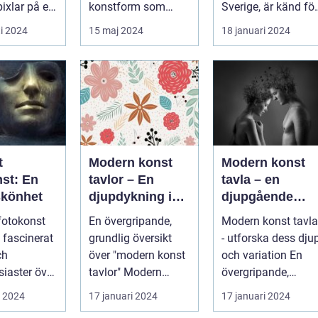
pixlar på en
konstform som
Sverige, är känd för
möjliggör för oss att
sin rika konstscen
i 2024
15 maj 2024
18 januari 2024
frysa ögo...
och inspire...
t
Modern konst
Modern konst
nst: En
tavlor – En
tavla – en
skönhet
djupdykning i
djupgående
konstvärlden
analys av denn
 fotokonst
En övergripande,
Modern konst tavla
konstform
d fascinerat
grundlig översikt
- utforska dess dju
ch
över "modern konst
och variation En
siaster över
tavlor" Modern
övergripande,
lden. Denna
konst har alltid varit
grundlig översikt
i 2024
17 januari 2024
17 januari 2024
.
en dyna...
över "mod...