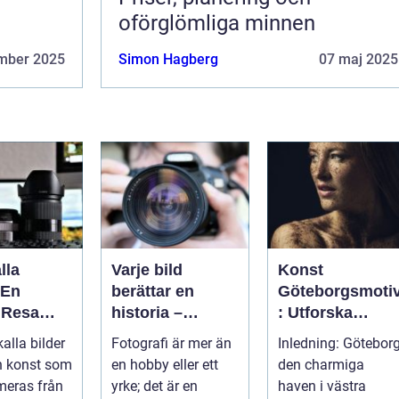
oförglömliga minnen
mber 2025
Simon Hagberg
07 maj 2025
lla
Varje bild
Konst
 En
berättar en
Göteborgsmoti
 Resa
historia –
: Utforska
 Minnen
konsten att vara
Göteborgs
alla bilder
Fotografi är mer än
Inledning: Göteborg
fotograf
konstscen
en konst som
en hobby eller ett
den charmiga
genom motiv
meras från
yrke; det är en
haven i västra
och målningar