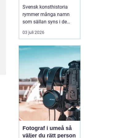
Svensk konsthistoria
rymmer många namn
som sällan syns i de
stora rubrikerna, men
03 juli 2026
som ändå har en
självklar plats i
samlarnas och
galleristernas värld.
sten
ahlberg
hör till den
kretsen. Han är en av de
konstnä...
Fotograf i umeå så
väljer du rätt person