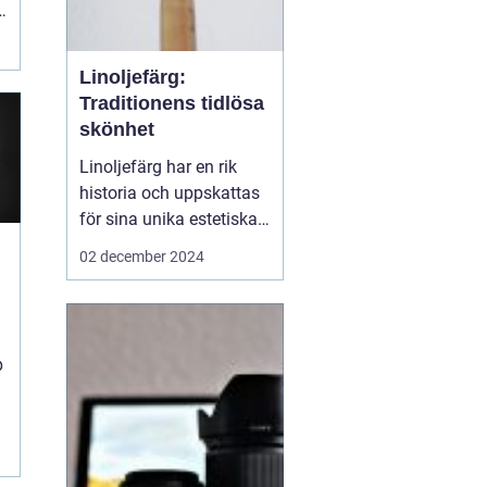
Linoljefärg:
Traditionens tidlösa
skönhet
Linoljefärg har en rik
historia och uppskattas
för sina unika estetiska
och funktionella
02 december 2024
egenskaper. Från
traditionella byggnader
till moderna hem,
a
erbjuder denna färg ett
p
hållbart och miljövänligt
alternativ till...