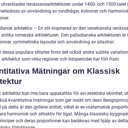
, utvecklades renässansarkitekturen under 1400- och 1500-talet i 
netecknas av användning av rundbågar, kolonner och harmonis
oner.
adiansk arkitektur – En stil inspirerad av den venetianska renäs
 antika romerska arkitekturen. Den palladianska arkitekturen är 
lonner, symmetriska layouter och användning av pilastrar.
dessa populära stilarter finns det också andra subtila variation
 arkitektur som olika regioner och tidsperioder har fört fram.
titativa Mätningar om Klassisk
tektur
 arkitektur kan inte bara uppskattas för sin estetiska skönhet, u
ckså kvantitativa mätningar som ger insikt om dess designprincip
 på detta är den gyllene snittet, vilket är en matematisk propor
ara harmonisk och attraktiv för ögat. Många klassiska byggnade
rinciper och deras proportioner kan beräknas med hjälp av detta
iska förhållande.