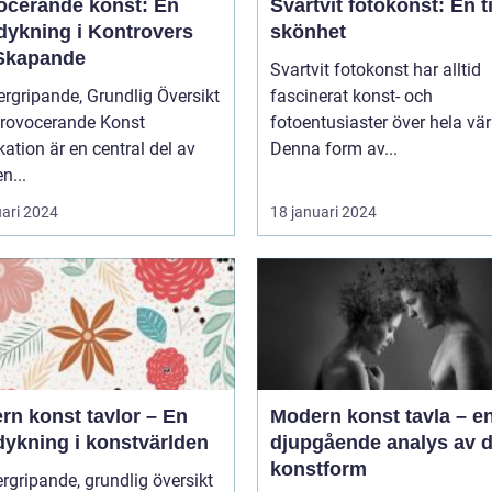
ocerande konst: En
Svartvit fotokonst: En t
dykning i Kontrovers
skönhet
Skapande
Svartvit fotokonst har alltid
rgripande, Grundlig Översikt
fascinerat konst- och
Provocerande Konst
fotoentusiaster över hela vär
ation är en central del av
Denna form av...
n...
uari 2024
18 januari 2024
rn konst tavlor – En
Modern konst tavla – e
dykning i konstvärlden
djupgående analys av 
konstform
rgripande, grundlig översikt