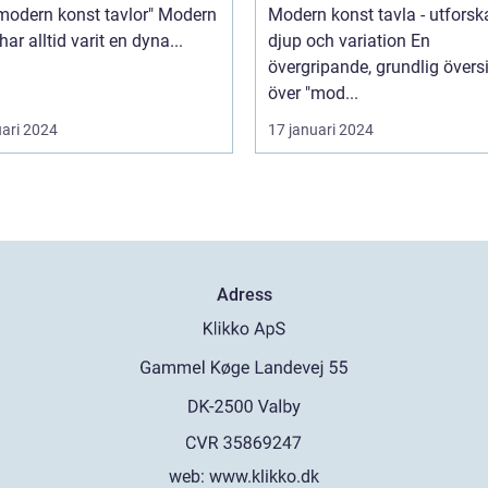
odern konst tavlor" Modern
Modern konst tavla - utforsk
har alltid varit en dyna...
djup och variation En
övergripande, grundlig övers
över "mod...
uari 2024
17 januari 2024
Adress
web:
www.klikko.dk