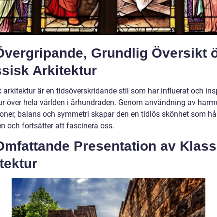
Övergripande, Grundlig Översikt 
sisk Arkitektur
 arkitektur är en tidsöverskridande stil som har influerat och ins
tur över hela världen i århundraden. Genom användning av harm
ioner, balans och symmetri skapar den en tidlös skönhet som håll
n och fortsätter att fascinera oss.
Omfattande Presentation av Klass
tektur