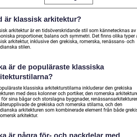
 är klassisk arkitektur?
sisk arkitektur är en tidsöverskridande stil som kännetecknas av
oniska proportioner, balans och symmetri. Det finns olika typer 
isk arkitektur, inklusive den grekiska, romerska, renässans- och
dianska stilen.
ka är de populäraste klassiska
itekturstilarna?
puläraste klassiska arkitekturstilarna inkluderar den grekiska
tekturen med dess kolonner och portiker, den romerska arkitektur
 för sina bågar och storslagna byggnader, renässansarkitekture
återupplivade de grekiska och romerska stilarna, och den
adianska arkitekturen som kombinerade element från både greki
omersk arkitektur.
ka är några för- och nackdelar med