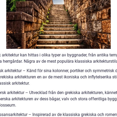
 arkitektur kan hittas i olika typer av byggnader, från antika temp
 herrgårdar. Några av de mest populära klassiska arkitekturstila
sk arkitektur – Känd för sina kolonner, portiker och symmetrisk 
rekiska arkitekturen en av de mest ikoniska och inflytelserika st
ssisk arkitektur.
rsk arkitektur – Utvecklad från den grekiska arkitekturen, känn
erska arkitekturen av dess bågar, valv och stora offentliga byg
losseum.
ssansarkitektur – Inspirerad av de klassiska grekiska och romer