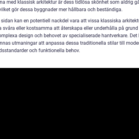
na med klassisk arkitektur är dess tidlösa skönhet som aldrig gå
vilket gör dessa byggnader mer hållbara och beständiga.
sidan kan en potentiell nackdel vara att vissa klassiska arkitektu
a svåra eller kostsamma att återskapa eller underhålla på grund
omplexa design och behovet av specialiserade hantverkare. Det
nnas utmaningar att anpassa dessa traditionella stilar till mode
sstandarder och funktionella behov.