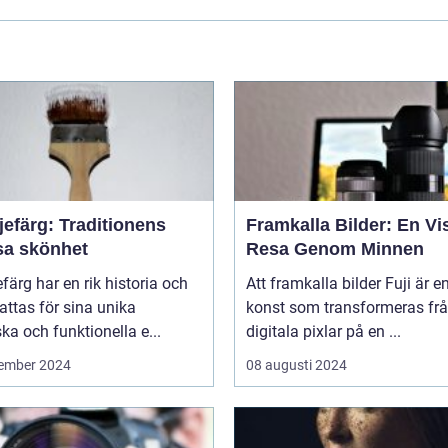
jefärg: Traditionens
Framkalla Bilder: En Vi
sa skönhet
Resa Genom Minnen
efärg har en rik historia och
Att framkalla bilder Fuji är e
ttas för sina unika
konst som transformeras fr
ska och funktionella e...
digitala pixlar på en ...
ember 2024
08 augusti 2024