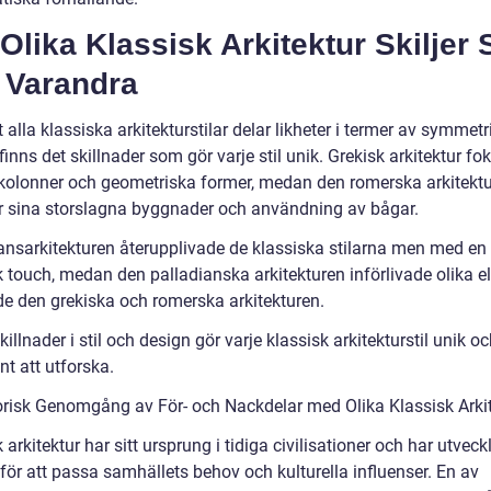
Olika Klassisk Arkitektur Skiljer 
 Varandra
t alla klassiska arkitekturstilar delar likheter i termer av symmetr
finns det skillnader som gör varje stil unik. Grekisk arkitektur fo
kolonner och geometriska former, medan den romerska arkitektu
r sina storslagna byggnader och användning av bågar.
nsarkitekturen återupplivade de klassiska stilarna men med en 
sk touch, medan den palladianska arkitekturen införlivade olika 
de den grekiska och romerska arkitekturen.
illnader i stil och design gör varje klassisk arkitekturstil unik o
nt att utforska.
orisk Genomgång av För- och Nackdelar med Olika Klassisk Arki
 arkitektur har sitt ursprung i tidiga civilisationer och har utveck
 för att passa samhällets behov och kulturella influenser. En av