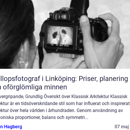
llopsfotograf i Linköping: Priser, planering
 oförglömliga minnen
ergripande, Grundlig Översikt över Klassisk Arkitektur Klassisk
ektur är en tidsöverskridande stil som har influerat och inspirerat
tektur över hela världen i århundraden. Genom användning av
oniska proportioner, balans och symmetri...
n Hagberg
07 maj