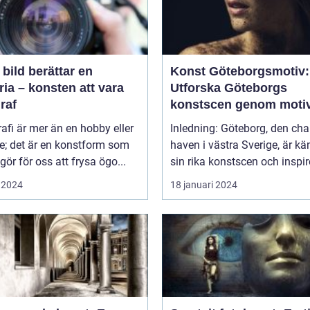
 bild berättar en
Konst Göteborgsmotiv:
ria – konsten att vara
Utforska Göteborgs
raf
konstscen genom moti
målningar
afi är mer än en hobby eller
Inledning: Göteborg, den ch
ke; det är en konstform som
haven i västra Sverige, är kä
gör för oss att frysa ögo...
sin rika konstscen och inspire
 2024
18 januari 2024