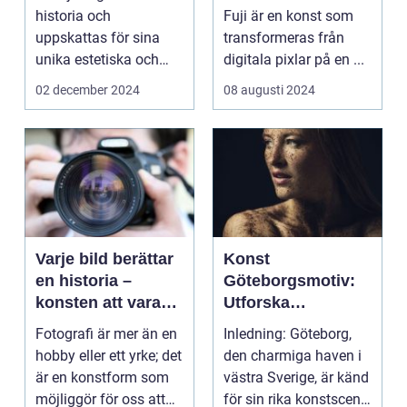
historia och
Fuji är en konst som
uppskattas för sina
transformeras från
unika estetiska och
digitala pixlar på en ...
funktionella e...
02 december 2024
08 augusti 2024
Varje bild berättar
Konst
en historia –
Göteborgsmotiv:
konsten att vara
Utforska
fotograf
Göteborgs
Fotografi är mer än en
Inledning: Göteborg,
konstscen genom
hobby eller ett yrke; det
den charmiga haven i
motiv och
är en konstform som
västra Sverige, är känd
målningar
möjliggör för oss att
för sin rika konstscen