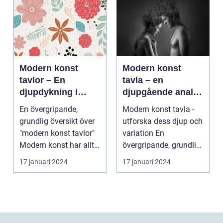
Modern konst
Modern konst
tavlor – En
tavla – en
djupdykning i
djupgående analys
konstvärlden
av denna
En övergripande,
Modern konst tavla -
konstform
grundlig översikt över
utforska dess djup och
"modern konst tavlor"
variation En
Modern konst har alltid
övergripande, grundlig
varit en dyna...
översikt över "mod...
17 januari 2024
17 januari 2024