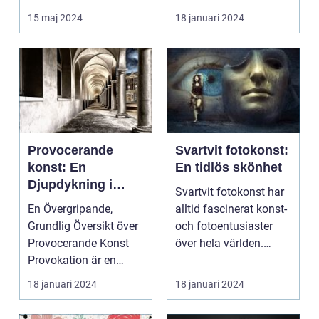
frysa ögo...
och inspire...
15 maj 2024
18 januari 2024
Provocerande
Svartvit fotokonst:
konst: En
En tidlös skönhet
Djupdykning i
Svartvit fotokonst har
Kontrovers och
En Övergripande,
alltid fascinerat konst-
Skapande
Grundlig Översikt över
och fotoentusiaster
Provocerande Konst
över hela världen.
Provokation är en
Denna form av...
central del av
18 januari 2024
18 januari 2024
konsten...