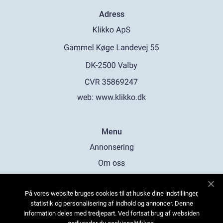
Adress
web:
www.klikko.dk
Menu
Annonsering
Om oss
Cookies
På vores website bruges cookies til at huske dine indstillinger,
Kontakta oss
statistik og personalisering af indhold og annoncer. Denne
Sitemap
information deles med tredjepart. Ved fortsat brug af websiden