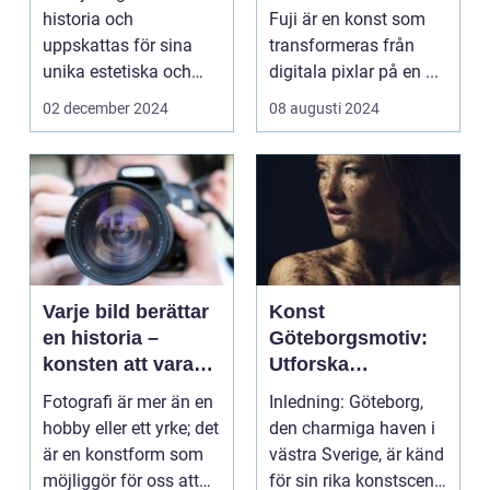
historia och
Fuji är en konst som
uppskattas för sina
transformeras från
unika estetiska och
digitala pixlar på en ...
funktionella e...
02 december 2024
08 augusti 2024
Varje bild berättar
Konst
en historia –
Göteborgsmotiv:
konsten att vara
Utforska
fotograf
Göteborgs
Fotografi är mer än en
Inledning: Göteborg,
konstscen genom
hobby eller ett yrke; det
den charmiga haven i
motiv och
är en konstform som
västra Sverige, är känd
målningar
möjliggör för oss att
för sin rika konstscen