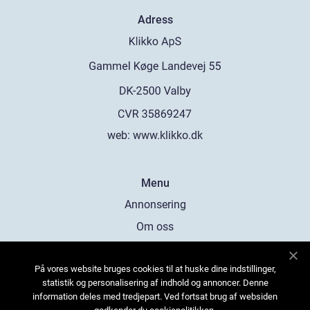
Adress
web:
www.klikko.dk
Menu
Annonsering
Om oss
Cookies
På vores website bruges cookies til at huske dine indstillinger,
Kontakta oss
statistik og personalisering af indhold og annoncer. Denne
Sitemap
information deles med tredjepart. Ved fortsat brug af websiden