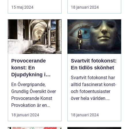
frysa ögo...
och inspire...
15 maj 2024
18 januari 2024
Provocerande
Svartvit fotokonst:
konst: En
En tidlös skönhet
Djupdykning i
Svartvit fotokonst har
Kontrovers och
En Övergripande,
alltid fascinerat konst-
Skapande
Grundlig Översikt över
och fotoentusiaster
Provocerande Konst
över hela världen.
Provokation är en
Denna form av...
central del av
18 januari 2024
18 januari 2024
konsten...