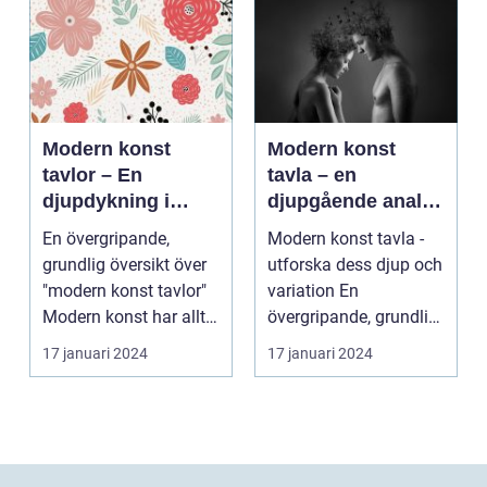
Modern konst
Modern konst
tavlor – En
tavla – en
djupdykning i
djupgående analys
konstvärlden
av denna
En övergripande,
Modern konst tavla -
konstform
grundlig översikt över
utforska dess djup och
"modern konst tavlor"
variation En
Modern konst har alltid
övergripande, grundlig
varit en dyna...
översikt över "mod...
17 januari 2024
17 januari 2024