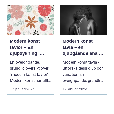
Modern konst
Modern konst
tavlor – En
tavla – en
djupdykning i
djupgående analys
konstvärlden
av denna
En övergripande,
Modern konst tavla -
konstform
grundlig översikt över
utforska dess djup och
"modern konst tavlor"
variation En
Modern konst har alltid
övergripande, grundlig
varit en dyna...
översikt över "mod...
17 januari 2024
17 januari 2024