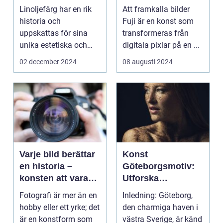
Linoljefärg har en rik
Att framkalla bilder
historia och
Fuji är en konst som
uppskattas för sina
transformeras från
unika estetiska och
digitala pixlar på en ...
funktionella e...
02 december 2024
08 augusti 2024
Varje bild berättar
Konst
en historia –
Göteborgsmotiv:
konsten att vara
Utforska
fotograf
Göteborgs
Fotografi är mer än en
Inledning: Göteborg,
konstscen genom
hobby eller ett yrke; det
den charmiga haven i
motiv och
är en konstform som
västra Sverige, är känd