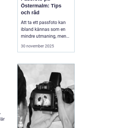
Östermalm: Tips
och råd
Att ta ett passfoto kan
ibland kännas som en
mindre utmaning, men
med rätt vägledning kan
30 november 2025
processen göras både
snabb och smidig. På
Östermalm finns det
flera ställen där man kan
fixa passfoto. Denna
arti...
,
där