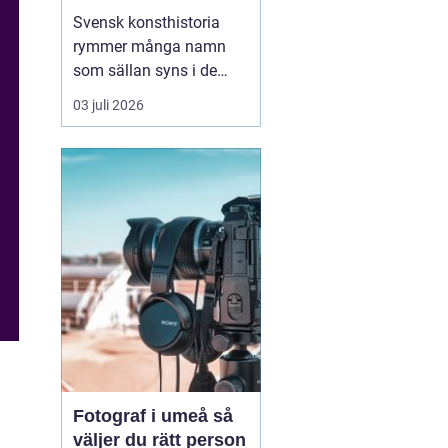
Svensk konsthistoria
rymmer många namn
som sällan syns i de
stora rubrikerna, men
03 juli 2026
som ändå har en
självklar plats i
samlarnas och
galleristernas värld.
sten
ahlberg
hör till den
kretsen. Han är en av de
konstnä...
Fotograf i umeå så
väljer du rätt person