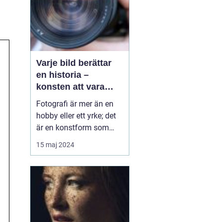
Varje bild berättar
en historia –
konsten att vara
fotograf
Fotografi är mer än en
hobby eller ett yrke; det
är en konstform som
möjliggör för oss att
15 maj 2024
frysa ögonblick och
fånga emotioner, miljöer
och händelser på ett sätt
som inget annat
medium kan. En skicklig
fotograf har förmågan