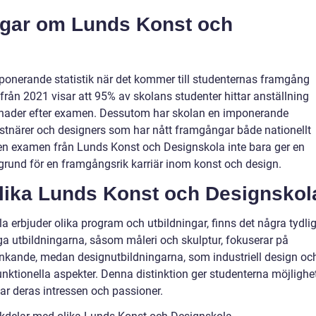
ngar om Lunds Konst och
onerande statistik när det kommer till studenternas framgång
från 2021 visar att 95% av skolans studenter hittar anställning
nader efter examen. Dessutom har skolan en imponerande
tnärer och designers som har nått framgångar både nationellt
tt en examen från Lunds Konst och Designskola inte bara ger en
 grund för en framgångsrik karriär inom konst och design.
olika Lunds Konst och Designskol
 erbjuder olika program och utbildningar, finns det några tydli
ga utbildningarna, såsom måleri och skulptur, fokuserar på
tänkande, medan designutbildningarna, som industriell design oc
ktionella aspekter. Denna distinktion ger studenterna möjlighe
ar deras intressen och passioner.