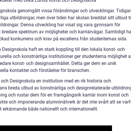
ckdelar med olika Lunds Konst och Designskola
gnskola genomgått vissa förändringar och utvecklingar. Tidigar
iga utbildningar, men över tiden har skolan breddat sitt utbud ti
tbildningar. Denna utveckling har visat sig vara gynnsam för
t bredare spektrum av möjligheter och karriärvägar. Samtidigt ha
ökad konkurrens och krav på excellens från studenternas sida.
 Designskola haft en stark koppling till den lokala konst- och
urella och konstnärliga institutioner ger studenterna möjlighet a
edare konst- och designsamhället. Detta ger dem en unik
nella kontakter och förståelse för branschen.
ch Designskola en institution med en rik historia och
s breda utbud av konstnärliga och designrelaterade utbildnin
ing och rustar dem för en framgångsrik karriär inom konst och
kte och imponerande alumninätverk är det inte svårt att se varf
 erkännande både nationellt och internationellt.