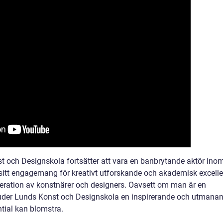
nst och Designskola fortsätter att vara en banbrytande aktör ino
sitt engagemang för kreativt utforskande och akademisk excell
neration av konstnärer och designers. Oavsett om man är en
rbjuder Lunds Konst och Designskola en inspirerande och utmana
ntial kan blomstra.