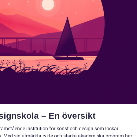
ignskola – En översikt
ramstående institution för konst och design som lockar
den. Med sin utmärkta rykte och starka akademiska program har