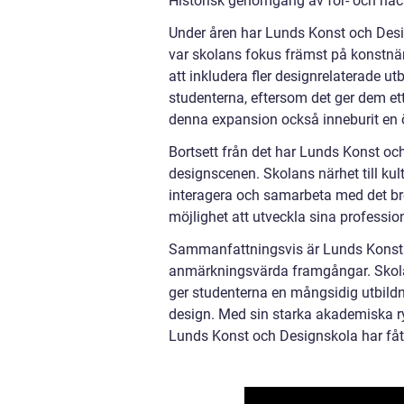
Historisk genomgång av för- och na
Under åren har Lunds Konst och Desi
var skolans fokus främst på konstnärl
att inkludera fler designrelaterade u
studenterna, eftersom det ger dem et
denna expansion också inneburit en 
Bortsett från det har Lunds Konst och
designscenen. Skolans närhet till kult
interagera och samarbeta med det br
möjlighet att utveckla sina professio
Sammanfattningsvis är Lunds Konst o
anmärkningsvärda framgångar. Skolan
ger studenterna en mångsidig utbildn
design. Med sin starka akademiska ry
Lunds Konst och Designskola har fått