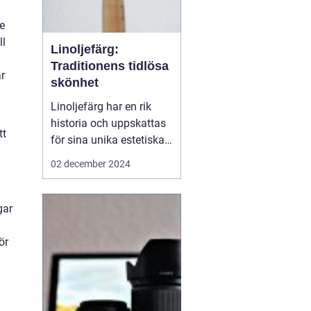
e
ll
Linoljefärg:
Traditionens tidlösa
r
skönhet
Linoljefärg har en rik
historia och uppskattas
tt
för sina unika estetiska
och funktionella
02 december 2024
egenskaper. Från
traditionella byggnader
till moderna hem,
gar
erbjuder denna färg ett
hållbart och miljövänligt
ör
alternativ till...