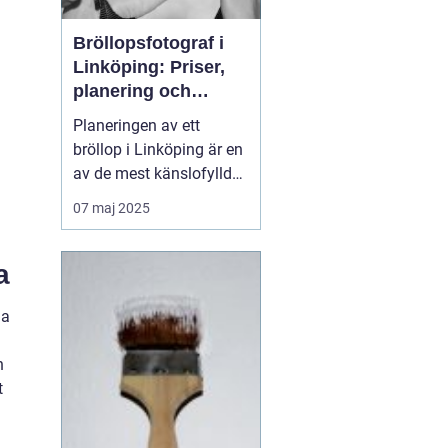
Bröllopsfotograf i
Linköping: Priser,
planering och
oförglömliga
Planeringen av ett
minnen
bröllop i Linköping är en
av de mest känslofyllda
och detaljerade
07 maj 2025
perioderna i livet. Från
att välja den perfekta
a
platsen, den rätta
klänningen till att
ga
säkerställa att gäster...
h
t