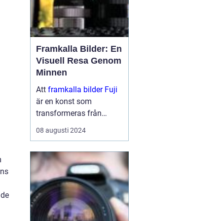
Framkalla Bilder: En
Visuell Resa Genom
Minnen
Att
framkalla bilder Fuji
är en konst som
transformeras från
digitala pixlar på en
08 augusti 2024
skärm till fysiska
minnen i dina händer.
m
Det är en process s...
ens
nde