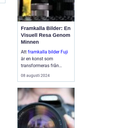
Framkalla Bilder: En
Visuell Resa Genom
Minnen
Att
framkalla bilder Fuji
är en konst som
transformeras från
digitala pixlar på en
08 augusti 2024
skärm till fysiska
minnen i dina händer.
Det är en process s...