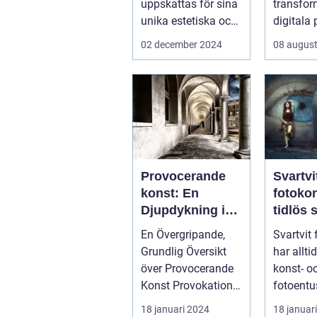
uppskattas för sina
transfor
unika estetiska och
digitala 
funktionella e...
...
02 december 2024
08 august
Provocerande
Svartvi
konst: En
fotoko
Djupdykning i
tidlös 
Kontrovers och
En Övergripande,
Svartvit
Skapande
Grundlig Översikt
har allti
över Provocerande
konst- o
Konst Provokation
fotoentu
är en central del av
hela vär
18 januari 2024
18 januar