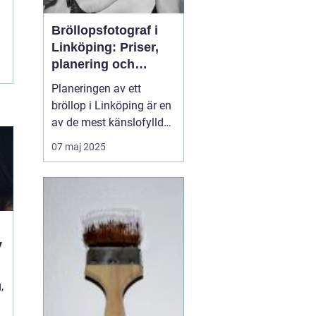
Bröllopsfotograf i
Linköping: Priser,
planering och
oförglömliga
Planeringen av ett
minnen
bröllop i Linköping är en
av de mest känslofyllda
och detaljerade
07 maj 2025
perioderna i livet. Från
att välja den perfekta
platsen, den rätta
klänningen till att
säkerställa att gäster...
v
,