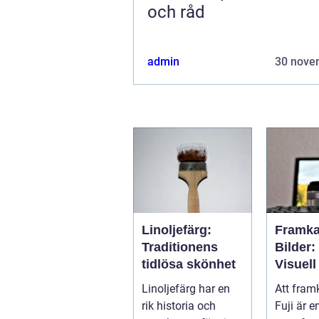
och råd
admin
30 nove
Linoljefärg:
Framka
Traditionens
Bilder:
tidlösa skönhet
Visuell
Genom
Linoljefärg har en
Att framk
rik historia och
Fuji är 