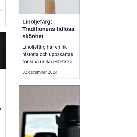
Linoljefärg:
Traditionens tidlösa
skönhet
Linoljefärg har en rik
historia och uppskattas
för sina unika estetiska
och funktionella
02 december 2024
egenskaper. Från
traditionella byggnader
till moderna hem,
a
erbjuder denna färg ett
hållbart och miljövänligt
p
alternativ till...