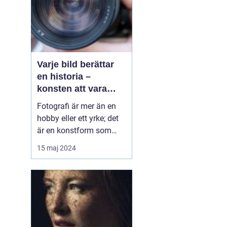
Varje bild berättar
en historia –
konsten att vara
fotograf
Fotografi är mer än en
hobby eller ett yrke; det
är en konstform som
möjliggör för oss att
15 maj 2024
frysa ögonblick och
fånga emotioner, miljöer
och händelser på ett sätt
som inget annat
medium kan. En skicklig
fotograf har förmågan