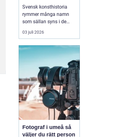
Svensk konsthistoria
rymmer många namn
som sällan syns i de
stora rubrikerna, men
03 juli 2026
som ändå har en
självklar plats i
samlarnas och
galleristernas värld.
sten
ahlberg
hör till den
kretsen. Han är en av de
konstnä...
Fotograf i umeå så
väljer du rätt person