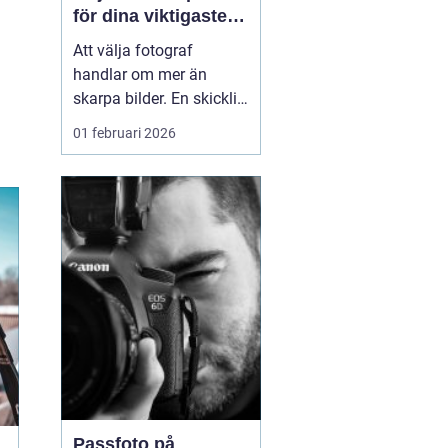
för dina viktigaste
ögonblick
Att välja fotograf
handlar om mer än
skarpa bilder. En skicklig
fotograf fångar
01 februari 2026
stämningen, relationerna
mellan människor och
alla de små detaljerna
som annars lätt
försvinner. För många i
och runt Umeå har
fotografering blivit ett
sätt att både beva...
Passfoto på