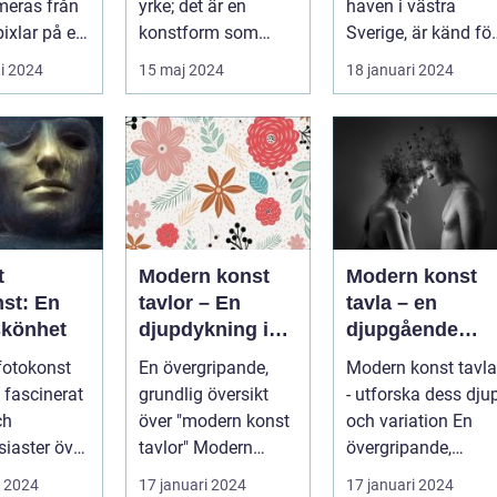
meras från
yrke; det är en
haven i västra
och målningar
pixlar på en
konstform som
Sverige, är känd för
möjliggör för oss att
sin rika konstscen
i 2024
15 maj 2024
18 januari 2024
frysa ögo...
och inspire...
t
Modern konst
Modern konst
nst: En
tavlor – En
tavla – en
skönhet
djupdykning i
djupgående
konstvärlden
analys av denn
 fotokonst
En övergripande,
Modern konst tavla
konstform
d fascinerat
grundlig översikt
- utforska dess dju
ch
över "modern konst
och variation En
siaster över
tavlor" Modern
övergripande,
lden. Denna
konst har alltid varit
grundlig översikt
i 2024
17 januari 2024
17 januari 2024