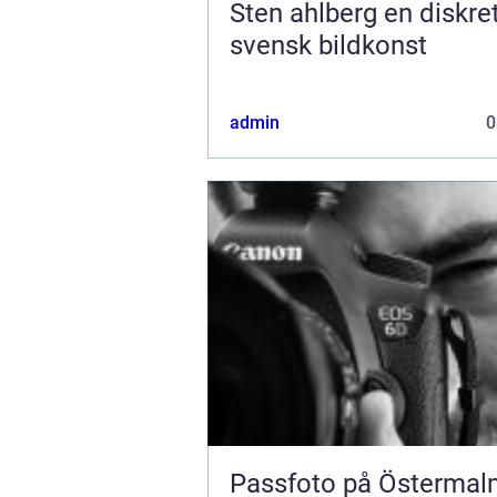
Sten ahlberg en diskret röst i
svensk bildkonst
admin
0
Passfoto på Östermal