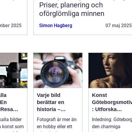
Priser, planering och
oförglömliga minnen
mber 2025
Simon Hagberg
07 maj 2025
lla
Varje bild
Konst
 En
berättar en
Göteborgsmoti
 Resa
historia –
: Utforska
 Minnen
konsten att vara
Göteborgs
alla bilder
Fotografi är mer än
Inledning: Göteborg
fotograf
konstscen
en konst som
en hobby eller ett
den charmiga
genom motiv