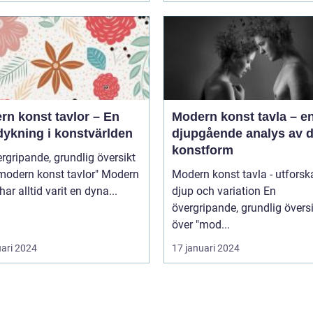
rn konst tavlor – En
Modern konst tavla – e
dykning i konstvärlden
djupgående analys av 
konstform
rgripande, grundlig översikt
odern konst tavlor" Modern
Modern konst tavla - utforsk
har alltid varit en dyna...
djup och variation En
övergripande, grundlig övers
över "mod...
uari 2024
17 januari 2024