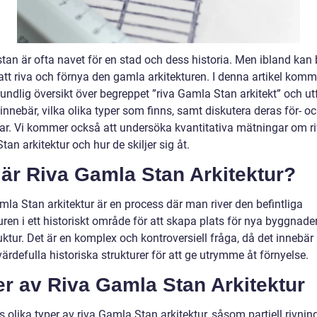
tan är ofta navet för en stad och dess historia. Men ibland kan
tt riva och förnya den gamla arkitekturen. I denna artikel komme
undlig översikt över begreppet ”riva Gamla Stan arkitekt” och ut
innebär, vilka olika typer som finns, samt diskutera deras för- o
ar. Vi kommer också att undersöka kvantitativa mätningar om r
an arkitektur och hur de skiljer sig åt.
är Riva Gamla Stan Arkitektur?
mla Stan arkitektur är en process där man river den befintliga
uren i ett historiskt område för att skapa plats för nya byggnade
uktur. Det är en komplex och kontroversiell fråga, då det innebär 
värdefulla historiska strukturer för att ge utrymme åt förnyelse.
r av Riva Gamla Stan Arkitektur
s olika typer av riva Gamla Stan arkitektur, såsom partiell rivning