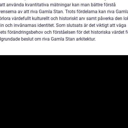
tt använda kvantitativa mätningar kan man bättre förstå
enserna av att riva Gamla Stan. Trots fördelarna kan riva Gaml
rlora värdefullt kulturellt och historiskt arv samt påverka den lo
n och invånarnas identitet. Som slutsats är det viktigt att väga
ts förändringsbehov och förståelsen för det historiska värdet fö
älgrundade beslut om riva Gamla Stan arkitektur.