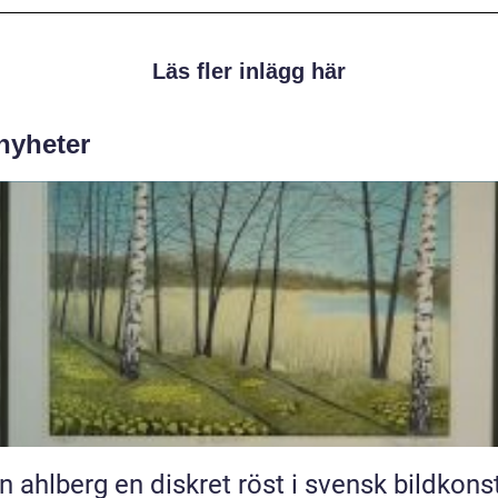
Läs fler inlägg här
 nyheter
Sten ahlberg en diskret röst i svensk bildkons