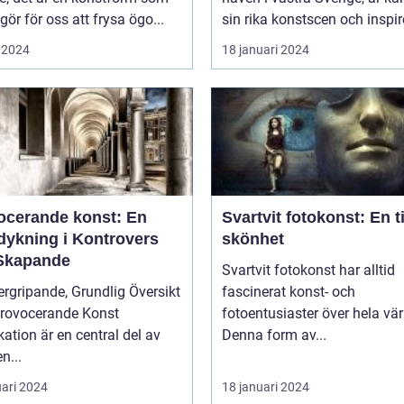
gör för oss att frysa ögo...
sin rika konstscen och inspire
 2024
18 januari 2024
ocerande konst: En
Svartvit fotokonst: En t
dykning i Kontrovers
skönhet
Skapande
Svartvit fotokonst har alltid
rgripande, Grundlig Översikt
fascinerat konst- och
Provocerande Konst
fotoentusiaster över hela vär
ation är en central del av
Denna form av...
n...
uari 2024
18 januari 2024