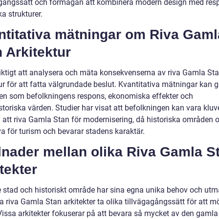
agångssätt och förmågan att kombinera modern design med resp
ka strukturer.
ntitativa mätningar om Riva Gaml
 Arkitektur
viktigt att analysera och mäta konsekvenserna av riva Gamla St
ur för att fatta välgrundade beslut. Kvantitativa mätningar kan g
en som befolkningens respons, ekonomiska effekter och
storiska värden. Studier har visat att befolkningen kan vara kluve
 att riva Gamla Stan för modernisering, då historiska områden o
va för turism och bevarar stadens karaktär.
lnader mellan olika Riva Gamla S
tekter
e stad och historiskt område har sina egna unika behov och utm
a riva Gamla Stan arkitekter ta olika tillvägagångssätt för att m
Vissa arkitekter fokuserar på att bevara så mycket av den gamla