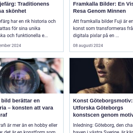
jefärg: Traditionens
Framkalla Bilder: En Vi
sa skönhet
Resa Genom Minnen
efärg har en rik historia och
Att framkalla bilder Fuji är e
ttas för sina unika
konst som transformeras fr
ska och funktionella e...
digitala pixlar på en ...
ember 2024
08 augusti 2024
 bild berättar en
Konst Göteborgsmotiv:
ria – konsten att vara
Utforska Göteborgs
raf
konstscen genom moti
målningar
afi är mer än en hobby eller
Inledning: Göteborg, den ch
ke; det är en konstform som
haven i västra Sverige, är kä