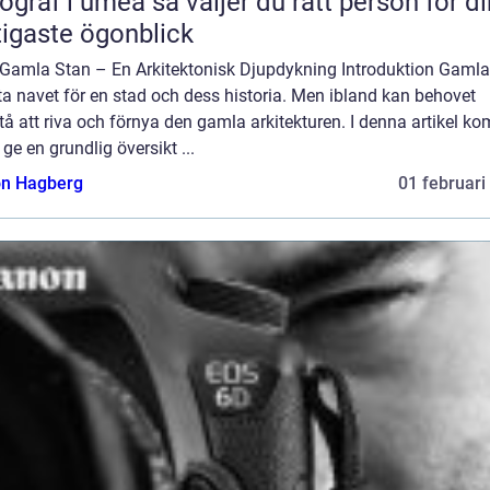
 umeå så väljer du rätt person för dina
tigaste ögonblick
 Gamla Stan – En Arkitektonisk Djupdykning Introduktion Gamla
ta navet för en stad och dess historia. Men ibland kan behovet
å att riva och förnya den gamla arkitekturen. I denna artikel k
t ge en grundlig översikt ...
n Hagberg
01 februari