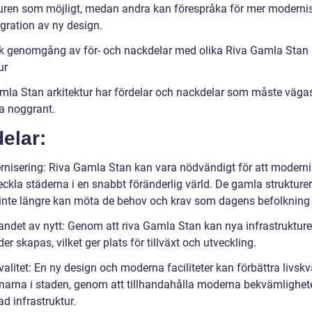
turen som möjligt, medan andra kan förespråka för mer moderni
gration av ny design.
sk genomgång av för- och nackdelar med olika Riva Gamla Stan
ur
mla Stan arkitektur har fördelar och nackdelar som måste väga
a noggrant.
elar:
rnisering: Riva Gamla Stan kan vara nödvändigt för att moderni
eckla städerna i en snabbt föränderlig värld. De gamla strukture
inte längre kan möta de behov och krav som dagens befolkning 
andet av nytt: Genom att riva Gamla Stan kan nya infrastrukture
r skapas, vilket ger plats för tillväxt och utveckling.
valitet: En ny design och moderna faciliteter kan förbättra livskv
ånarna i staden, genom att tillhandahålla moderna bekvämlighet
ad infrastruktur.