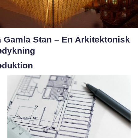
a Gamla Stan – En Arkitektonisk
pdykning
oduktion