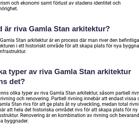
urism och ekonomi samt förlust av stadens identitet och
örighet.
 är riva Gamla Stan arkitektur?
 Gamla Stan arkitektur är en process där man river den befintlig
ekturen i ett historiskt område för att skapa plats för nya byggn
nfrastruktur.
ka typer av riva Gamla Stan arkitektur
ns det?
inns olika typer av riva Gamla Stan arkitektur, såsom partiell riv
 rivning och renovering. Partiell rivning innebär att endast vissa 
mla Stan rivs för att ge plats åt ny utveckling, medan total rivn
är att hela det historiska området rivs för att skapa plats för ny
sstruktur. Renovering är en kombination av rivning och bevaran
a byggnader.