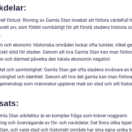
kdelar:
rell förlust: Rivning av Gamla Stan innebär att förlora värdefull h
urell arv, som förblir oumbärligt för att förstå stadens historia o
.
m och ekonomi: Historiska områden lockar ofta turister, vilket ge
skt stöd för staden. Genom att riva Gamla Stan kan man förlo
ion och därmed påverka den lokala ekonomin negativt.
titet och samhörighet: Gamla Stan ger ofta stadens invånare en 
örighet och identitet. Genom att riva det gamla kan man förlora
gemenskap som människor upplever med sin stad och sitt histo
sats:
mla Stan arkitektur är en komplex fråga som kräver noggrann
ing och övervägande av för- och nackdelar. Det finns olika typer
tan, och varje stad och historiskt område har sina egna unika b