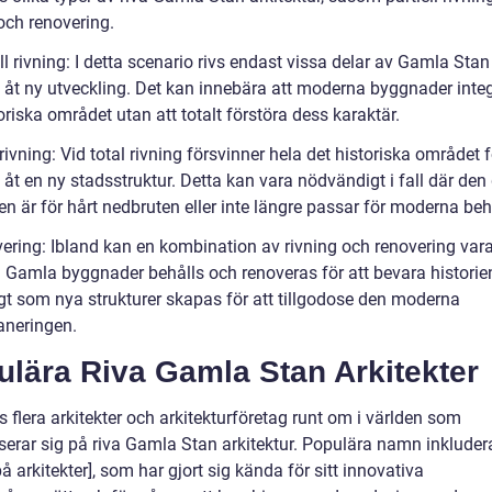
och renovering.
ll rivning: I detta scenario rivs endast vissa delar av Gamla Stan 
s åt ny utveckling. Det kan innebära att moderna byggnader integ
oriska området utan att totalt förstöra dess karaktär.
rivning: Vid total rivning försvinner hela det historiska området f
 åt en ny stadsstruktur. Detta kan vara nödvändigt i fall där de
en är för hårt nedbruten eller inte längre passar för moderna beh
ering: Ibland kan en kombination av rivning och renovering var
. Gamla byggnader behålls och renoveras för att bevara historie
gt som nya strukturer skapas för att tillgodose den moderna
aneringen.
ulära Riva Gamla Stan Arkitekter
s flera arkitekter och arkitekturföretag runt om i världen som
iserar sig på riva Gamla Stan arkitektur. Populära namn inkluder
 arkitekter], som har gjort sig kända för sitt innovativa