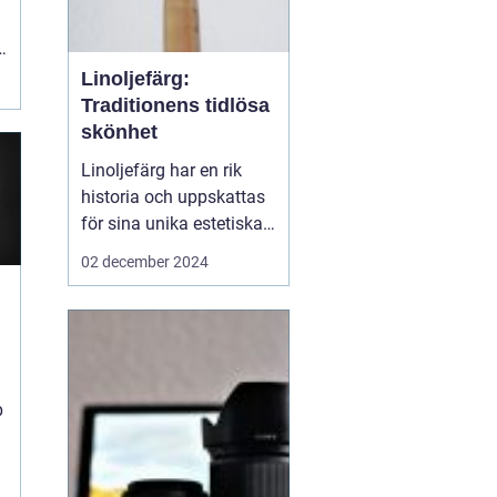
Linoljefärg:
Traditionens tidlösa
skönhet
Linoljefärg har en rik
historia och uppskattas
för sina unika estetiska
och funktionella
02 december 2024
egenskaper. Från
traditionella byggnader
till moderna hem,
erbjuder denna färg ett
a
hållbart och miljövänligt
p
alternativ till...