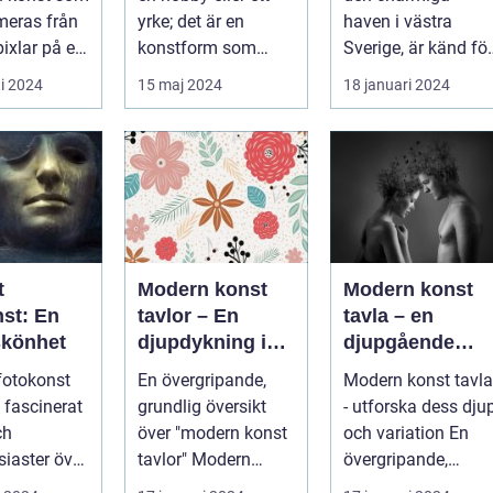
genom motiv
meras från
yrke; det är en
haven i västra
och målningar
pixlar på en
konstform som
Sverige, är känd för
möjliggör för oss att
sin rika konstscen
i 2024
15 maj 2024
18 januari 2024
frysa ögo...
och inspire...
t
Modern konst
Modern konst
nst: En
tavlor – En
tavla – en
skönhet
djupdykning i
djupgående
konstvärlden
analys av denn
 fotokonst
En övergripande,
Modern konst tavla
konstform
d fascinerat
grundlig översikt
- utforska dess dju
ch
över "modern konst
och variation En
siaster över
tavlor" Modern
övergripande,
lden. Denna
konst har alltid varit
grundlig översikt