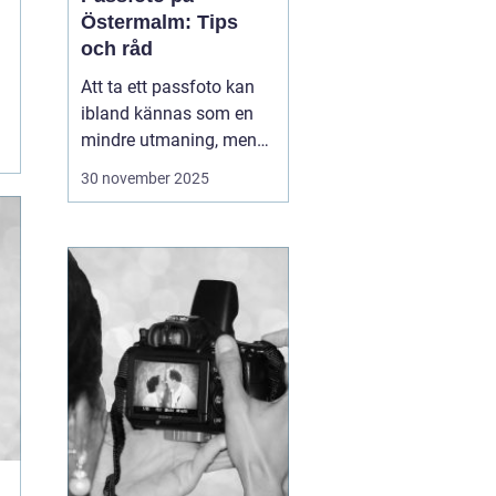
Östermalm: Tips
och råd
Att ta ett passfoto kan
ibland kännas som en
mindre utmaning, men
med rätt vägledning kan
30 november 2025
processen göras både
snabb och smidig. På
Östermalm finns det
flera ställen där man kan
fixa passfoto. Denna
arti...