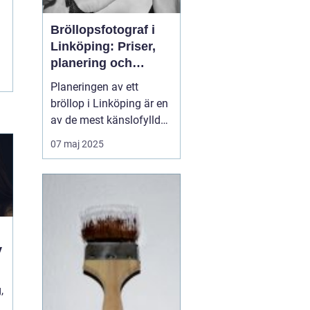
Bröllopsfotograf i
Linköping: Priser,
planering och
oförglömliga
Planeringen av ett
minnen
bröllop i Linköping är en
av de mest känslofyllda
och detaljerade
07 maj 2025
perioderna i livet. Från
att välja den perfekta
platsen, den rätta
klänningen till att
säkerställa att gäster...
v
,