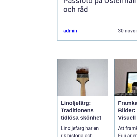
Passfoto på Östermal
och råd
admin
30 nove
Linoljefärg:
Framka
Traditionens
Bilder:
tidlösa skönhet
Visuell
Genom
Linoljefärg har en
Att framk
rik historia och
Fuji är 