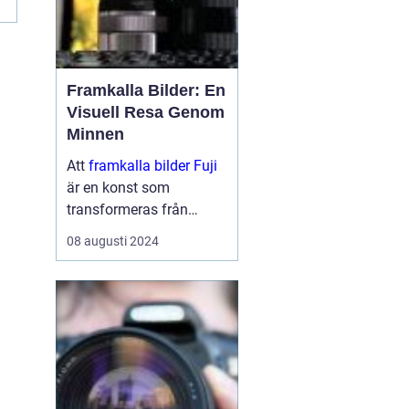
Framkalla Bilder: En
Visuell Resa Genom
Minnen
Att
framkalla bilder Fuji
är en konst som
transformeras från
digitala pixlar på en
08 augusti 2024
skärm till fysiska
minnen i dina händer.
Det är en process s...