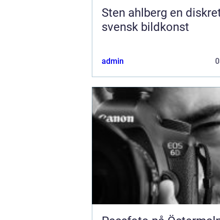
Sten ahlberg en diskret röst i
svensk bildkonst
admin
0