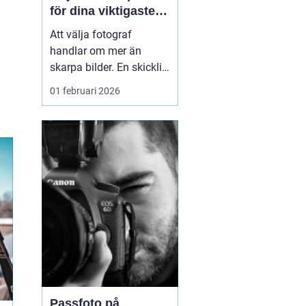
för dina viktigaste
ögonblick
Att välja fotograf
handlar om mer än
skarpa bilder. En skicklig
fotograf fångar
01 februari 2026
stämningen, relationerna
mellan människor och
alla de små detaljerna
som annars lätt
försvinner. För många i
och runt Umeå har
fotografering blivit ett
sätt att både beva...
Passfoto på