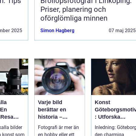
m: Tips
Bröllopsfotograf i Linköping:
Priser, planering och
oförglömliga minnen
mber 2025
Simon Hagberg
07 maj 2025
lla
Varje bild
Konst
 En
berättar en
Göteborgsmoti
 Resa
historia –
: Utforska
 Minnen
konsten att vara
Göteborgs
alla bilder
Fotografi är mer än
Inledning: Göteborg
fotograf
konstscen
en konst som
en hobby eller ett
den charmiga