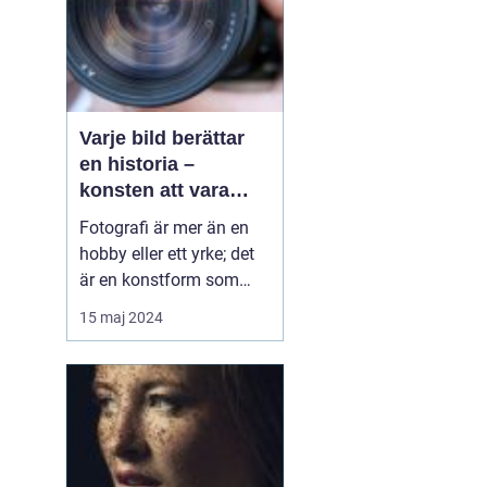
Varje bild berättar
en historia –
konsten att vara
fotograf
Fotografi är mer än en
hobby eller ett yrke; det
är en konstform som
möjliggör för oss att
15 maj 2024
frysa ögonblick och
fånga emotioner, miljöer
och händelser på ett sätt
som inget annat
medium kan. En skicklig
fotograf har förmågan