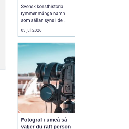
Svensk konsthistoria
rymmer många namn
som sällan syns i de
stora rubrikerna, men
03 juli 2026
som ändå har en
självklar plats i
samlarnas och
galleristernas värld.
sten
ahlberg
hör till den
kretsen. Han är en av de
konstnä...
Fotograf i umeå så
väljer du rätt person