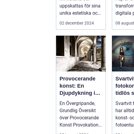
uppskattas för sina
transfor
unika estetiska och
digitala 
funktionella e...
...
02 december 2024
08 august
Provocerande
Svartvi
konst: En
fotoko
Djupdykning i
tidlös 
Kontrovers och
En Övergripande,
Svartvit
Skapande
Grundlig Översikt
har allti
över Provocerande
konst- o
Konst Provokation
fotoentu
är en central del av
hela vär