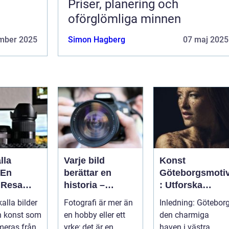
Priser, planering och
oförglömliga minnen
mber 2025
Simon Hagberg
07 maj 2025
lla
Varje bild
Konst
 En
berättar en
Göteborgsmoti
 Resa
historia –
: Utforska
 Minnen
konsten att vara
Göteborgs
alla bilder
Fotografi är mer än
Inledning: Göteborg
fotograf
konstscen
en konst som
en hobby eller ett
den charmiga
genom motiv
meras från
yrke; det är en
haven i västra