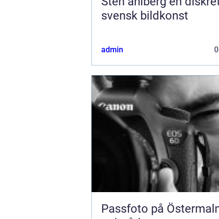
Sten ahlberg en diskret röst i
svensk bildkonst
admin
0
Passfoto på Östermal