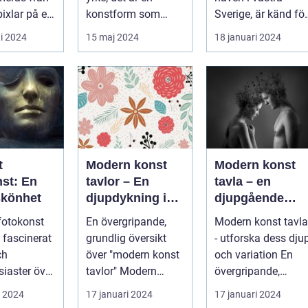
och målningar
pixlar på en
konstform som
Sverige, är känd för
möjliggör för oss att
sin rika konstscen
i 2024
15 maj 2024
18 januari 2024
frysa ögo...
och inspire...
t
Modern konst
Modern konst
nst: En
tavlor – En
tavla – en
skönhet
djupdykning i
djupgående
konstvärlden
analys av denn
 fotokonst
En övergripande,
Modern konst tavla
konstform
d fascinerat
grundlig översikt
- utforska dess dju
ch
över "modern konst
och variation En
siaster över
tavlor" Modern
övergripande,
lden. Denna
konst har alltid varit
grundlig översikt
i 2024
17 januari 2024
17 januari 2024
.
en dyna...
över "mod...