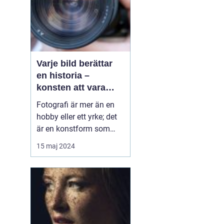
Varje bild berättar
en historia –
konsten att vara
fotograf
Fotografi är mer än en
hobby eller ett yrke; det
är en konstform som
möjliggör för oss att
15 maj 2024
frysa ögonblick och
fånga emotioner, miljöer
och händelser på ett sätt
som inget annat
medium kan. En skicklig
fotograf har förmågan