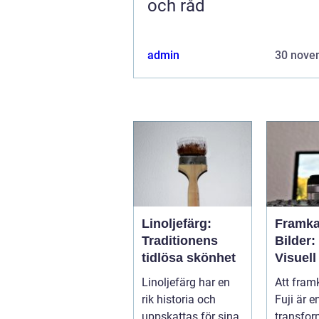
och råd
admin
30 nove
Linoljefärg:
Framka
Traditionens
Bilder:
tidlösa skönhet
Visuell
Genom
Linoljefärg har en
Att framk
rik historia och
Fuji är 
uppskattas för sina
transfor