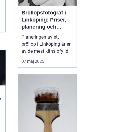
Bröllopsfotograf i
Linköping: Priser,
planering och
oförglömliga
Planeringen av ett
minnen
bröllop i Linköping är en
av de mest känslofyllda
och detaljerade
07 maj 2025
perioderna i livet. Från
att välja den perfekta
platsen, den rätta
klänningen till att
säkerställa att gäster...
v
,