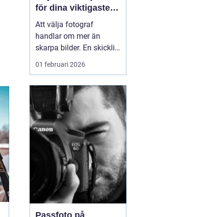
för dina viktigaste
ögonblick
Att välja fotograf
handlar om mer än
skarpa bilder. En skicklig
fotograf fångar
01 februari 2026
stämningen, relationerna
mellan människor och
alla de små detaljerna
som annars lätt
försvinner. För många i
och runt Umeå har
fotografering blivit ett
sätt att både beva...
Passfoto på