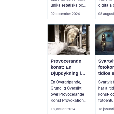
unika estetiska och
digitala 
funktionella e...
...
02 december 2024
08 august
Provocerande
Svartvi
konst: En
fotoko
Djupdykning i
tidlös 
Kontrovers och
En Övergripande,
Svartvit
Skapande
Grundlig Översikt
har allti
över Provocerande
konst- o
Konst Provokation
fotoentu
är en central del av
hela vär
18 januari 2024
18 januar
konsten...
form av..