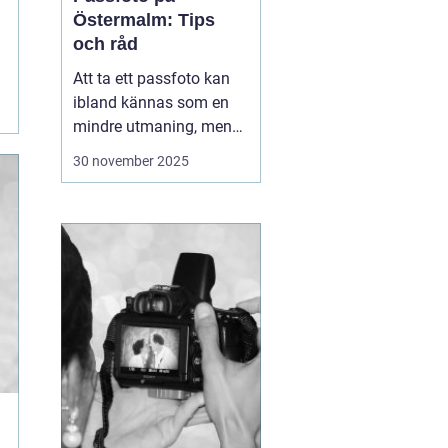
Östermalm: Tips
och råd
Att ta ett passfoto kan
ibland kännas som en
mindre utmaning, men
med rätt vägledning kan
30 november 2025
processen göras både
snabb och smidig. På
Östermalm finns det
flera ställen där man kan
fixa passfoto. Denna
arti...