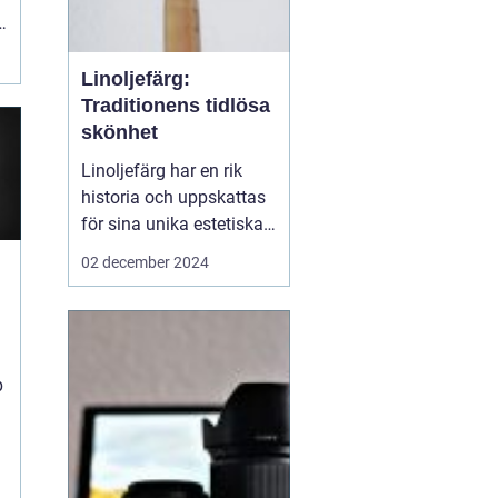
Linoljefärg:
Traditionens tidlösa
skönhet
Linoljefärg har en rik
historia och uppskattas
för sina unika estetiska
och funktionella
02 december 2024
egenskaper. Från
traditionella byggnader
till moderna hem,
a
erbjuder denna färg ett
hållbart och miljövänligt
p
alternativ till...