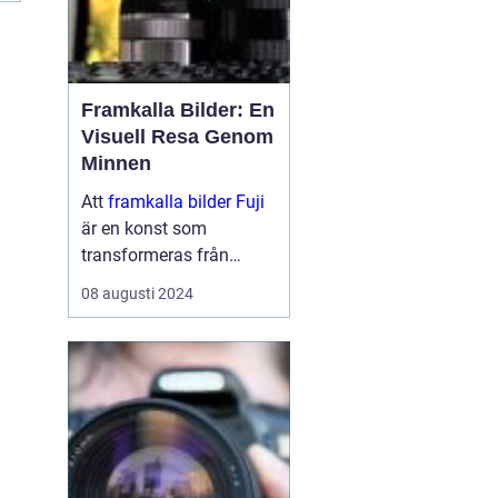
Framkalla Bilder: En
Visuell Resa Genom
Minnen
Att
framkalla bilder Fuji
är en konst som
transformeras från
digitala pixlar på en
08 augusti 2024
skärm till fysiska
minnen i dina händer.
Det är en process s...