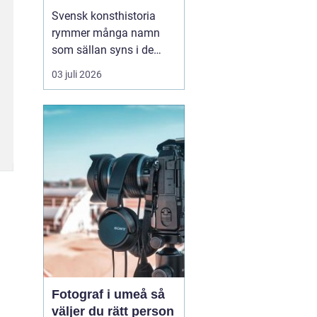
Svensk konsthistoria
rymmer många namn
som sällan syns i de
stora rubrikerna, men
03 juli 2026
som ändå har en
självklar plats i
samlarnas och
galleristernas värld.
sten
ahlberg
hör till den
kretsen. Han är en av de
konstnä...
Fotograf i umeå så
väljer du rätt person