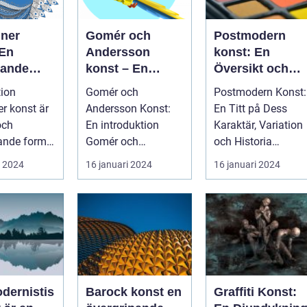
iner
Gomér och
Postmodern
 En
Andersson
konst: En
pande
konst – En
Översikt och
ipande
mångdimension
Presentation
tion
Gomér och
Postmodern Konst:
t
ell utforskning
er konst är
Andersson Konst:
En Titt på Dess
av konsten
och
En introduktion
Karaktär, Variation
ande form
Gomér och
och Historia
t som
Andersson Konst är
Inledning:
i 2024
16 januari 2024
16 januari 2024
mar från
en innovativ rörelse
Postmodern konst
.
inom d...
är e...
dernistis
Barock konst en
Graffiti Konst: