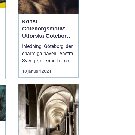
Konst
Göteborgsmotiv:
Utforska Göteborgs
konstscen genom
Inledning: Göteborg, den
motiv och målningar
charmiga haven i västra
Sverige, är känd för sin
rika konstscen och
18 januari 2024
inspirerande landskap.
Bland de många
konstverken som pryder
stadens gator och
gallerier finns en speciell
genre som är unik för
Göteborg - konst
göteborgsmo...