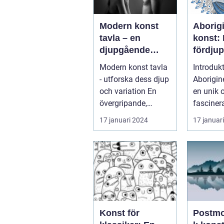
Modern konst
Aborig
tavla – en
konst:
djupgående
fördju
analys av denna
övergr
Modern konst tavla
Introduk
konstform
översik
- utforska dess djup
Aborigin
och variation En
en unik 
övergripande,
fasciner
grundlig översikt
av kons
17 januari 2024
17 januar
över "mod...
härstam
den urs..
Konst för
Postmo