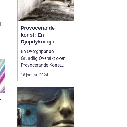
g
I
Provocerande
konst: En
Djupdykning i
Kontrovers och
En Övergripande,
Skapande
Grundlig Översikt över
Provocerande Konst
Provokation är en central
18 januari 2024
del av konstens natur
och har använts genom
historien för att väcka
starka känslor och
:
generera diskussion.
Provocerande konst tar
detta till nästa nivå
genom att u...