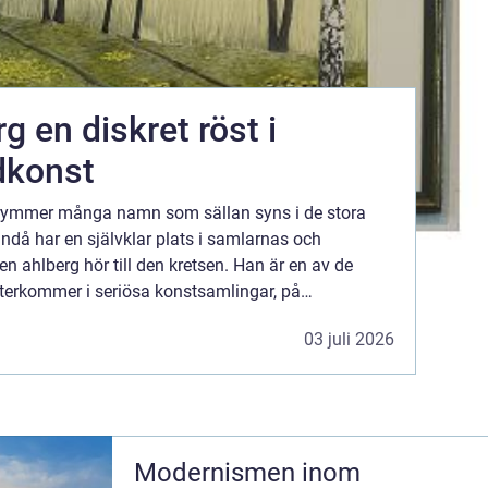
röst i
dkonst
 rymmer många namn som sällan syns i de stora
ndå har en självklar plats i samlarnas och
ten ahlberg hör till den kretsen. Han är en av de
återkommer i seriösa konstsamlingar, på
llerier som arbetar långsiktigt med kvalitet. När
03 juli 2026
Modernismen inom