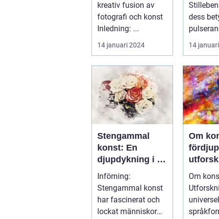
kreativ fusion av
Stillebe
fotografi och konst
dess betyde
Inledning: ...
pulseran
av konst
14 januari 2024
14 januar
en ge...
Stengammal
Om kon
konst: En
fördju
djupdykning i en
utforsk
förlorad tid
konste
Införning:
Om kons
dess 
Stengammal konst
Utforskn
dimens
har fascinerat och
universel
lockat människor
språkfo