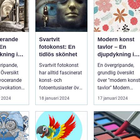
erande
Svartvit
Modern konst
 En
fotokonst: En
tavlor – En
kning i
tidlös skönhet
djupdykning i
vers och
konstvärlden
ripande,
Svartvit fotokonst
En övergripande,
nde
 Översikt
har alltid fascinerat
grundlig översikt
vocerande
konst- och
över "modern konst
fotoentusiaster över
tavlor" Modern
tral del av
hela världen. Denna
konst har alltid vari
i 2024
18 januari 2024
17 januari 2024
.
form av...
en dyna...