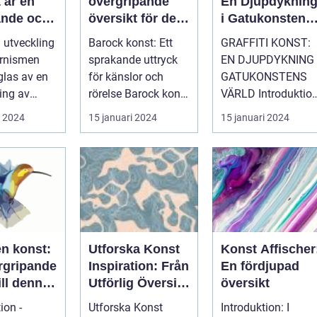
 är en
övergripande
En Djupdyknin
nde och
översikt för den
i Gatukonstens
iv
konstintressera
Värld
n utveckling
Barock konst: Ett
GRAFFITI KONST:
e som
de läsaren
rnismen
sprakande uttryck
EN DJUPDYKNING 
d på
las av en
för känslor och
GATUKONSTENS
let och
ing av
rörelse Barock konst
VÄRLD Introduktion:
er att
ella
är en konstriktning
...
i 2024
15 januari 2024
15 januari 2024
a
iga grän...
som bl...
ärlden än
en konst:
Utforska Konst
Konst Affischer
rgripande
Inspiration: Från
En fördjupad
ill denna
Utförlig Översikt
översikt
rliga
till Kvantitativa
ion -
Utforska Konst
Introduktion: I
Mätningar