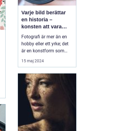
Varje bild berättar
en historia –
konsten att vara
fotograf
Fotografi är mer än en
hobby eller ett yrke; det
är en konstform som
möjliggör för oss att
15 maj 2024
frysa ögonblick och
fånga emotioner, miljöer
och händelser på ett sätt
som inget annat
t
medium kan. En skicklig
fotograf har förmågan
att berätta en historia
ge...