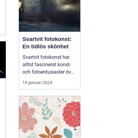
Svartvit fotokonst:
En tidlös skönhet
Svartvit fotokonst har
alltid fascinerat konst-
och fotoentusiaster över
hela världen. Denna
18 januari 2024
form av konst ger en
unik estetik och kan
förmedla känslor och
stämningar på ett sätt
som färgfotografi inte
alltid kan uppnå. I denna
artikel kommer vi att ...