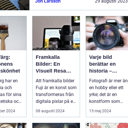
Jon Larsson
29 augusti 2023
utsmyckningar är kännetecknande för de...
färg:
Framkalla
Varje bild
ionens
Bilder: En
berättar en
 skönhet
Visuell Resa
historia –
Genom Minnen
konsten att var
rg har en
Att framkalla bilder
Fotografi är mer än
fotograf
ria och
Fuji är en konst som
en hobby eller ett
as för sina
transformeras från
yrke; det är en
tetiska och
digitala pixlar på en
konstform som
lla e...
...
möjliggör för oss a
ber 2024
08 augusti 2024
15 maj 2024
frysa ögo...