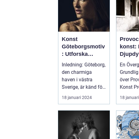
Konst
Provoc
Göteborgsmotiv
konst:
: Utforska
Djupdy
Göteborgs
Kontro
Inledning: Göteborg,
En Överg
konstscen
Skapa
den charmiga
Grundlig
genom motiv
haven i västra
över Pro
och målningar
Sverige, är känd för
Konst Provokation
sin rika konstscen
är en cen
18 januari 2024
18 januar
och inspire...
konsten..