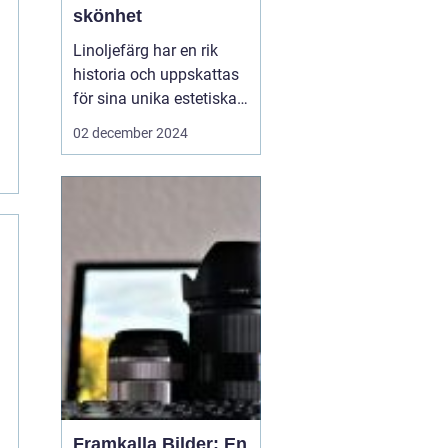
skönhet
Linoljefärg har en rik
historia och uppskattas
för sina unika estetiska
och funktionella
02 december 2024
egenskaper. Från
traditionella byggnader
till moderna hem,
erbjuder denna färg ett
hållbart och miljövänligt
alternativ till...
Framkalla Bilder: En