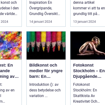
n konst och
Inspiration En
denna artikel
lse I den
Övergripande,
kommer vi att ta en
de världen
Grundlig Översikt
grundlig titt på
 finns det
över Konst
"konst affischer",
i 2024
14 januari 2024
13 januari 2024
Inspiration ...
och utforska d...
st: En
Bildkonst och
Fotokonst
pande
medier för yngre
Stockholm – En
ning av
barn: En
Djupgående
n och
grundlig
Översikt
t:
Introduktion (): av
Fotokonst
många
översikt
ing av en
dess betydelse och
Stockholm: En
ioner
l
variation ...
Skattkista Av
rm
Kreativitet Och