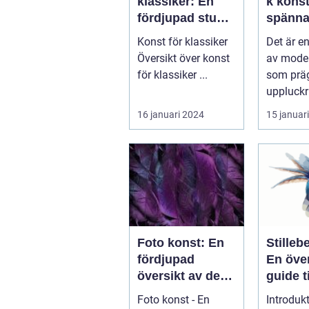
klassiker: En
k konst
fördjupad studie
spänna
i tidlös konst
innovat
Konst för klassiker
Det är e
rörels
Översikt över konst
av mode
uppsto
för klassiker ...
som präg
1960-ta
uppluckr
fortsätt
tradition
16 januari 2024
15 januar
påverk
konstnärl
konstv
idag
Foto konst: En
Stilleb
fördjupad
En öve
översikt av den
guide t
populära
förunde
Foto konst - En
Introdukt
konstformen
genre