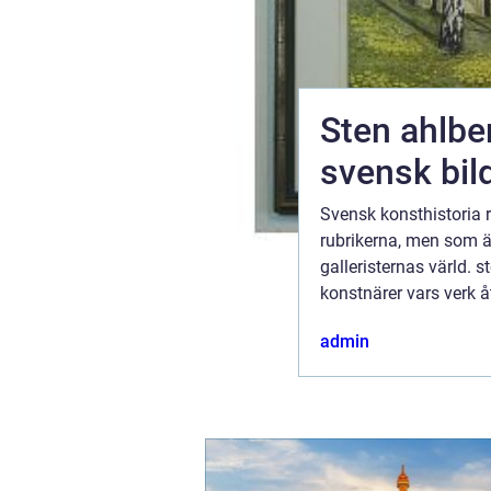
och
Sten ahlberg en diskret 
svensk bil
ng, men med
Svensk konsthistoria
 På
rubrikerna, men som ä
 Denna
galleristernas värld. s
r man tar
konstnärer vars verk 
auktionslistor och i ga
ember 2025
admin
man följer sp...