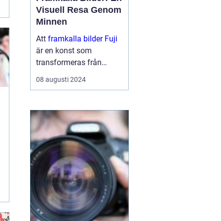
Visuell Resa Genom
Minnen
Att
framkalla bilder Fuji
är en konst som
transformeras från
digitala pixlar på en
08 augusti 2024
skärm till fysiska
minnen i dina händer.
Det är en process s...
a
tt