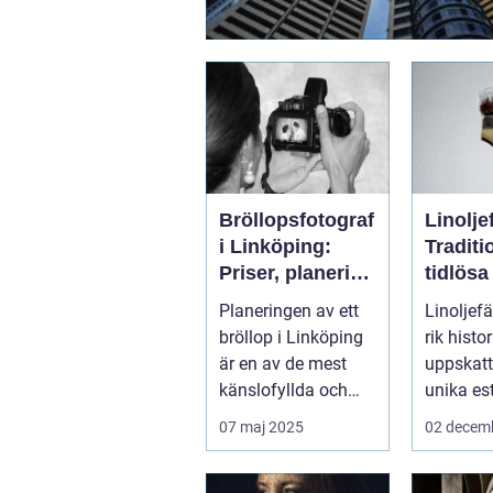
Bröllopsfotograf
Linolje
i Linköping:
Tradit
Priser, planering
tidlösa
och
Planeringen av ett
Linoljefä
oförglömliga
bröllop i Linköping
rik histo
minnen
är en av de mest
uppskatt
känslofyllda och
unika es
detalje...
funktione
07 maj 2025
02 decem