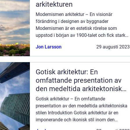
arkitekturen
Modernismen arkitektur – En visionär
förändring i designen av byggnader
Modernismen är en estetisk rörelse som
uppstod i början av 1900-talet och fick starkt
genomslag inom arkitekturen. Den
Jon Larsson
29 augusti 2023
modernistiska arkitekturen bröt med tidigare
traditio...
Gotisk arkitektur: En
omfattande presentation av
den medeltida arkitektoniska
stilen
Gotisk arkitektur – En omfattande
presentation av den medeltida arkitektoniska
stilen Introduktion Gotisk arkitektur är en
imponerande och ikonisk stil inom den
medeltida arkitekturen. Dess inramningar och