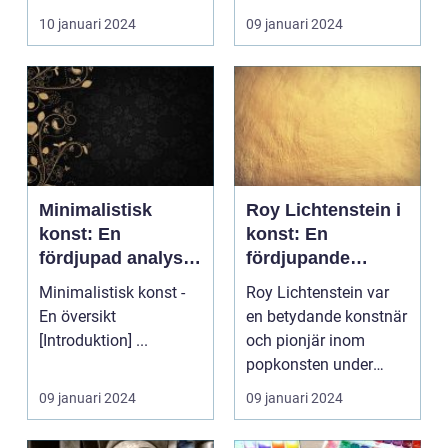
kulturarv och este...
deras betydelse har a...
10 januari 2024
09 januari 2024
Minimalistisk
Roy Lichtenstein i
konst: En
konst: En
fördjupad analys
fördjupande
av en
översikt
Minimalistisk konst -
Roy Lichtenstein var
konstriktning
En översikt
en betydande konstnär
[Introduktion] ...
och pionjär inom
popkonsten under
1900-talet. Hans verk,
09 januari 2024
09 januari 2024
...