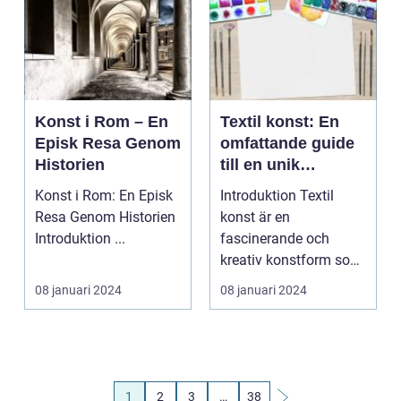
Konst i Rom – En
Textil konst: En
Episk Resa Genom
omfattande guide
Historien
till en unik
konstform
Konst i Rom: En Episk
Introduktion Textil
Resa Genom Historien
konst är en
Introduktion ...
fascinerande och
kreativ konstform som
har funnits i
08 januari 2024
08 januari 2024
århundraden. G...
1
2
3
…
38