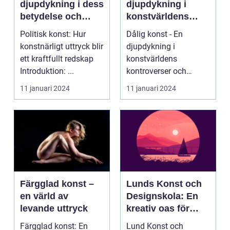
djupdykning i dess
djupdykning i
betydelse och
konstvärldens
inflytande
kontroverser och
Politisk konst: Hur
Dålig konst - En
utmaningar
konstnärligt uttryck blir
djupdykning i
ett kraftfullt redskap
konstvärldens
Introduktion: ...
kontroverser och
utmaningar Översikt
11 januari 2024
11 januari 2024
över "dålig kons...
Färgglad konst –
Lunds Konst och
en värld av
Designskola: En
levande uttryck
kreativ oas för
konst och
Färgglad konst: En
Lund Konst och