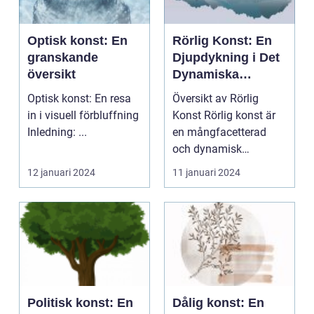
Optisk konst: En
Rörlig Konst: En
granskande
Djupdykning i Det
översikt
Dynamiska
Uttrycket
Optisk konst: En resa
Översikt av Rörlig
in i visuell förbluffning
Konst Rörlig konst är
Inledning: ...
en mångfacetterad
och dynamisk
konstform som
12 januari 2024
11 januari 2024
engagerar och...
Politisk konst: En
Dålig konst: En