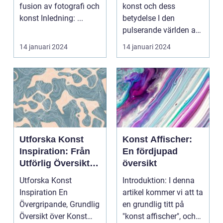
fusion av fotografi och
konst och dess
konst Inledning: ...
betydelse I den
pulserande världen av
konst finns det en ge...
14 januari 2024
14 januari 2024
Utforska Konst
Konst Affischer:
Inspiration: Från
En fördjupad
Utförlig Översikt
översikt
till Kvantitativa
Utforska Konst
Introduktion: I denna
Mätningar
Inspiration En
artikel kommer vi att ta
Övergripande, Grundlig
en grundlig titt på
Översikt över Konst
"konst affischer", och