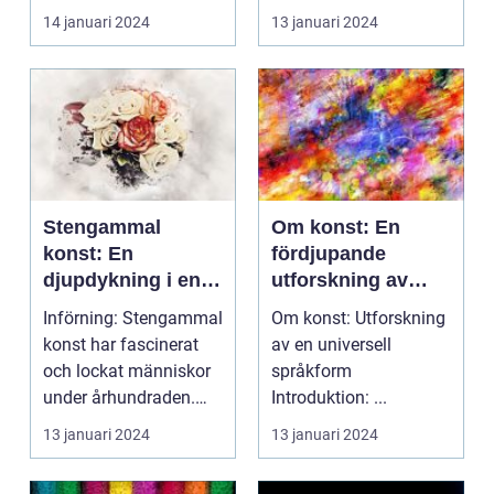
Inspiration ...
utforska d...
14 januari 2024
13 januari 2024
Stengammal
Om konst: En
konst: En
fördjupande
djupdykning i en
utforskning av
förlorad tid
konsten och dess
Införning: Stengammal
Om konst: Utforskning
många
konst har fascinerat
av en universell
dimensioner
och lockat människor
språkform
under århundraden.
Introduktion: ...
Denna form av kon...
13 januari 2024
13 januari 2024