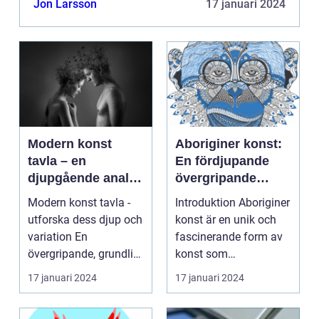
Jon Larsson
17 januari 2024
de...
Modern konst
Aboriginer konst:
tavla – en
En fördjupande
djupgående analys
övergripande
av denna
översikt
Modern konst tavla -
Introduktion Aboriginer
konstform
utforska dess djup och
konst är en unik och
variation En
fascinerande form av
övergripande, grundlig
konst som
översikt över "mod...
härstammar från den
17 januari 2024
17 januari 2024
urs...