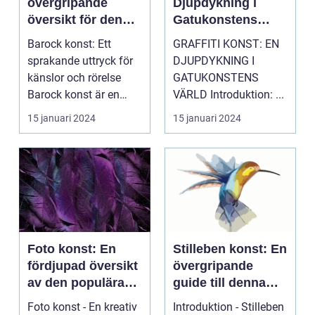
övergripande
Djupdykning i
översikt för den
Gatukonstens
konstintresserade
Värld
Barock konst: Ett
GRAFFITI KONST: EN
läsaren
sprakande uttryck för
DJUPDYKNING I
känslor och rörelse
GATUKONSTENS
Barock konst är en
VÄRLD Introduktion: ...
konstriktning som bl...
15 januari 2024
15 januari 2024
Foto konst: En
Stilleben konst: En
fördjupad översikt
övergripande
av den populära
guide till denna
konstformen
förunderliga genre
Foto konst - En kreativ
Introduktion - Stilleben