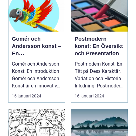
Gomér och
Postmodern
Andersson konst –
konst: En Översikt
En
och Presentation
mångdimensionell
Gomér och Andersson
Postmodern Konst: En
utforskning av
Konst: En introduktion
Titt på Dess Karaktär,
konsten
Gomér och Andersson
Variation och Historia
Konst är en innovativ
Inledning: Postmodern
rörelse inom d...
konst är e...
16 januari 2024
16 januari 2024