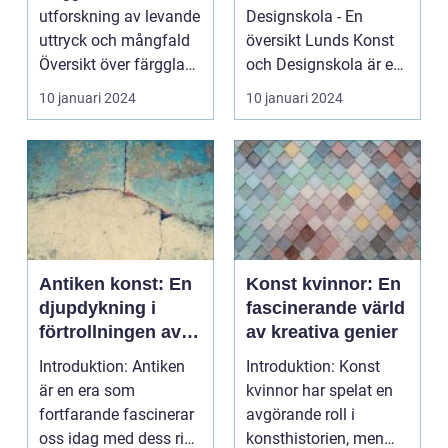
designentusiaster
utforskning av levande
Designskola - En
uttryck och mångfald
översikt Lunds Konst
Översikt över färgglad
och Designskola är en
konst Färggla...
framstående
10 januari 2024
10 januari 2024
institution ...
Antiken konst: En
Konst kvinnor: En
djupdykning i
fascinerande värld
förtrollningen av
av kreativa genier
det förflutna
Introduktion: Antiken
Introduktion: Konst
är en era som
kvinnor har spelat en
fortfarande fascinerar
avgörande roll i
oss idag med dess rika
konsthistorien, men