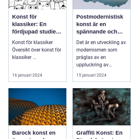
Konst för
Postmodernistisk
klassiker: En
konst är en
fördjupad studie i
spännande och
tidlös konst
innovativ rörelse
Konst för klassiker
Det är en utveckling av
som uppstod på
Översikt över konst för
modernismen som
1960-talet och
klassiker ...
präglas av en
fortsätter att
uppluckring av
påverka
traditionella
16 januari 2024
15 januari 2024
konstvärlden än
konstnärliga grän...
idag
Barock konst en
Graffiti Konst: En